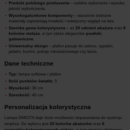
Produkt polskiego producenta
– solidne wykonanie i wysoka
jakość wykończenia.
Wysokogatunkowe komponenty
– starannie dobrane
materiały zapewniają trwałość i estetyczny wygląd na lata.
Szeroka gama kolorystyczna
– aż
20 odcieni abażura
oraz
6
kolorów stelaża
, w tym także eleganckie
powłoki
galwaniczne
.
Uniwersalny design
– plafon pasuje do salonu, sypialni,
jadalni, kuchni, pokoju młodzieżowego czy biura.
Dane techniczne
Typ:
lampa sufitowa / plafon
Ilość punktów światła:
3
Wysokość:
30 cm
Szerokość:
40 cm
Personalizacja kolorystyczna
Lampa DAKOTA daje duże możliwości dopasowania do wystroju
wnętrza. Do wyboru jest
20 kolorów abażurów
oraz
6
wariantów kolorystycznych stelaża
, w tym również efektowne