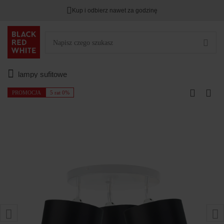
Kup i odbierz nawet za godzinę
lampy sufitowe
PROMOCJA
5 rat 0%