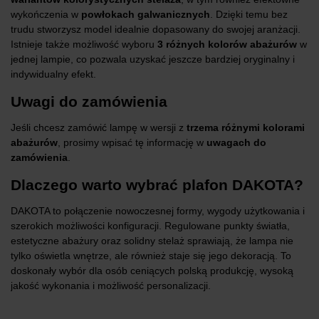
wykończenia w
powłokach galwanicznych
. Dzięki temu bez
trudu stworzysz model idealnie dopasowany do swojej aranżacji.
Istnieje także możliwość wyboru
3 różnych kolorów abażurów
w
jednej lampie, co pozwala uzyskać jeszcze bardziej oryginalny i
indywidualny efekt.
Uwagi do zamówienia
Jeśli chcesz zamówić lampę w wersji z
trzema różnymi kolorami
abażurów
, prosimy wpisać tę informację w
uwagach do
zamówienia
.
Dlaczego warto wybrać plafon DAKOTA?
DAKOTA to połączenie nowoczesnej formy, wygody użytkowania i
szerokich możliwości konfiguracji. Regulowane punkty światła,
estetyczne abażury oraz solidny stelaż sprawiają, że lampa nie
tylko oświetla wnętrze, ale również staje się jego dekoracją. To
doskonały wybór dla osób ceniących polską produkcję, wysoką
jakość wykonania i możliwość personalizacji.