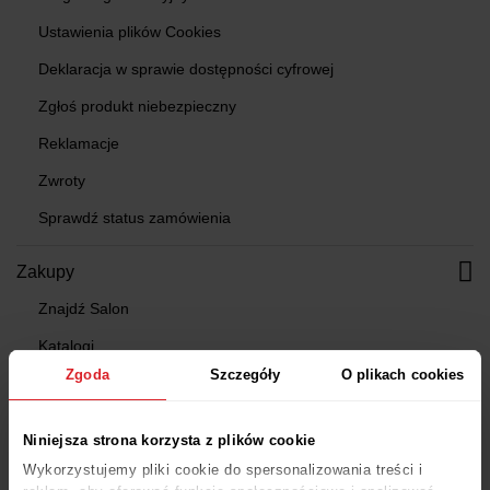
Ustawienia plików Cookies
Deklaracja w sprawie dostępności cyfrowej
Zgłoś produkt niebezpieczny
Reklamacje
Zwroty
Sprawdź status zamówienia
Zakupy
Znajdź Salon
Katalogi
Zgoda
Szczegóły
O plikach cookies
Gazetki
Konfiguratory
Niniejsza strona korzysta z plików cookie
Projektowanie kuchni
Wykorzystujemy pliki cookie do spersonalizowania treści i