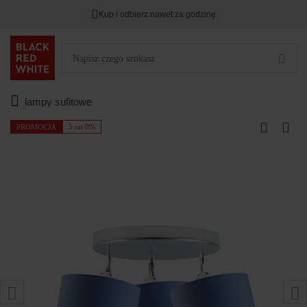
Kup i odbierz nawet za godzinę
lampy sufitowe
PROMOCJA
5 rat 0%