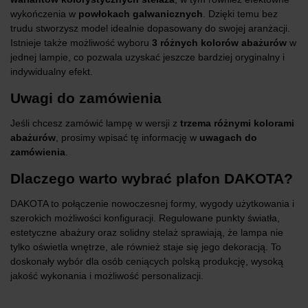
wykończenia w
powłokach galwanicznych
. Dzięki temu bez
trudu stworzysz model idealnie dopasowany do swojej aranżacji.
Istnieje także możliwość wyboru
3 różnych kolorów abażurów
w
jednej lampie, co pozwala uzyskać jeszcze bardziej oryginalny i
indywidualny efekt.
Uwagi do zamówienia
Jeśli chcesz zamówić lampę w wersji z
trzema różnymi kolorami
abażurów
, prosimy wpisać tę informację w
uwagach do
zamówienia
.
Dlaczego warto wybrać plafon DAKOTA?
DAKOTA to połączenie nowoczesnej formy, wygody użytkowania i
szerokich możliwości konfiguracji. Regulowane punkty światła,
estetyczne abażury oraz solidny stelaż sprawiają, że lampa nie
tylko oświetla wnętrze, ale również staje się jego dekoracją. To
doskonały wybór dla osób ceniących polską produkcję, wysoką
jakość wykonania i możliwość personalizacji.