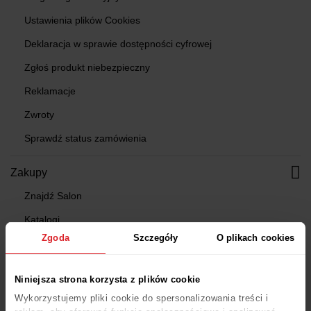
Ustawienia plików Cookies
Deklaracja w sprawie dostępności cyfrowej
Zgłoś produkt niebezpieczny
Reklamacje
Zwroty
Sprawdź status zamówienia
Zakupy
Znajdź Salon
Katalogi
Zgoda
Szczegóły
O plikach cookies
Gazetki
Konfiguratory
Niniejsza strona korzysta z plików cookie
Projektowanie kuchni
Wykorzystujemy pliki cookie do spersonalizowania treści i