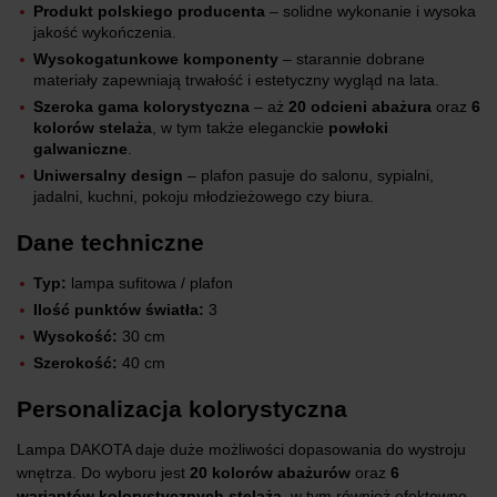
Produkt polskiego producenta
– solidne wykonanie i wysoka
jakość wykończenia.
Wysokogatunkowe komponenty
– starannie dobrane
materiały zapewniają trwałość i estetyczny wygląd na lata.
Szeroka gama kolorystyczna
– aż
20 odcieni abażura
oraz
6
kolorów stelaża
, w tym także eleganckie
powłoki
galwaniczne
.
Uniwersalny design
– plafon pasuje do salonu, sypialni,
jadalni, kuchni, pokoju młodzieżowego czy biura.
Dane techniczne
Typ:
lampa sufitowa / plafon
Ilość punktów światła:
3
Wysokość:
30 cm
Szerokość:
40 cm
Personalizacja kolorystyczna
Lampa DAKOTA daje duże możliwości dopasowania do wystroju
wnętrza. Do wyboru jest
20 kolorów abażurów
oraz
6
wariantów kolorystycznych stelaża
, w tym również efektowne