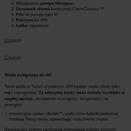
Wbudowana
pompa filtrująca
Dozownik chemii
basenowej ChemConnect ™
Filtr
do pompy typu VI
Pokrywa
do SPA
Łatka
naprawcza
Woda podgrzana do 40°
Teraz woda w Twoim prywatnym SPA będzie ciepła, kiedy tylko
tego zapragniesz.
Ty zdecyduj kiedy masz ochotę na relaks w
ciepłej wodzie,
niezależnie od pogody i temperatury na
zewnątrz!
innowacyjny system
AirJet™-
podgrzane bąbelki delikatnie
muskają Twoją skórę zapewniając rozluźnienie mięśni
Rewolucyjny system zachowuję równowagę między mocnym