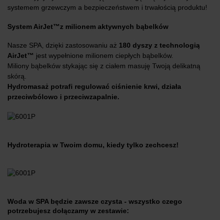
systemem grzewczym a bezpieczeństwem i trwałością produktu!
System AirJet™z milionem aktywnych bąbelków
Nasze SPA, dzięki zastosowaniu aż
180 dyszy z technologią
AirJet™
jest wypełnione milionem ciepłych bąbelków.
Miliony bąbelków stykając się z ciałem masuję Twoją delikatną
skórą.
Hydromasaż potrafi regulować ciśnienie krwi, działa
przeciwbólowo i przeciwzapalnie.
Hydroterapia w Twoim domu, kiedy tylko zechcesz!
Woda w SPA będzie zawsze czysta - wszystko czego
potrzebujesz dołączamy w zestawie: