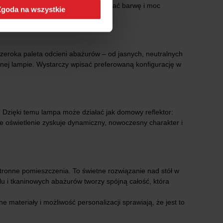
A do G, dzięki czemu łatwo dopasować barwę i moc
Zgoda na wszystkie
roka paleta odcieni abażurów – od jasnych, neutralnych
dnej lampie. Wystarczy wpisać preferowaną konfigurację w
Dzięki temu lampa może działać jak domowy reflektor:
że oświetlenie zyskuje dynamiczny, nowoczesny charakter i
tronne pomieszczenia. To świetne rozwiązanie nad stół w
alu i tkaninowych abażurów tworzy spójną całość, która
materiały i możliwość personalizacji sprawiają, że jest to