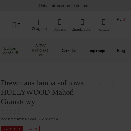
Raty i odroczone płatności
PL
Zaloguj się
Ulubione
Koszyk
WITAJ
Balkon i
SZKOŁO!
Gazetki
Inspiracje
Blog
ogród 🌳
✏️
Drewniana lampa sufitowa
HOLLYWOOD Mahoń -
Granatowy
Kod produktu: ML-5903628232554
PROMOCJA
5 rat 0%