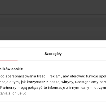
Wszystkie wymiary i cechy produktu
Szczegóły
 plików cookie
do spersonalizowania treści i reklam, aby oferować funkcje sp
ampa sufitowa na belce
ormacje o tym, jak korzystasz z naszej witryny, udostępniamy p
Partnerzy mogą połączyć te informacje z innymi danymi otrzym
erze, która świetnie odnajduje się w aranżacjach loftowych, minimal
nia z ich usług.
chowy. Lampa składa się z trzech abażurów (ok. 12 cm wysokości i 
tkaniny tekstylnej podklejonej folią PCV, co wpływa na trwałość oraz es
ło 70 cm szerokości oraz 40 cm wysokości. HOLLYWOOD jest przystos