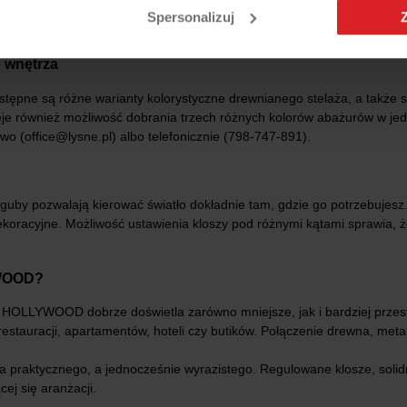
mpa współpracuje ze źródłami światła o klasach energetycznych od 
Spersonalizuj
 wnętrza
e są różne warianty kolorystyczne drewnianego stelaża, a także sze
ieje również możliwość dobrania trzech różnych kolorów abażurów w je
o (office@lysne.pl) albo telefonicznie (798-747-891).
 pozwalają kierować światło dokładnie tam, gdzie go potrzebujesz. 
dekoracyjne. Możliwość ustawienia kloszy pod różnymi kątami sprawia, 
YWOOD?
że HOLLYWOOD dobrze doświetla zarówno mniejsze, jak i bardziej przes
 restauracji, apartamentów, hoteli czy butików. Połączenie drewna, met
praktycznego, a jednocześnie wyrazistego. Regulowane klosze, solidne 
ej się aranżacji.