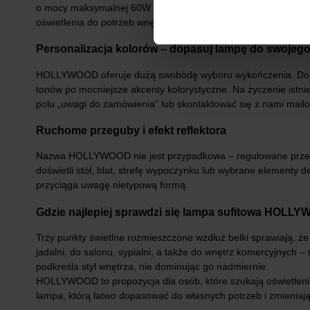
o mocy maksymalnej 60W każda lub ich odpowiedników LED. La
oświetlenia do potrzeb wnętrza.
Personalizacja kolorów – dopasuj lampę do swojego
HOLLYWOOD oferuje dużą swobodę wyboru wykończenia. Dostępn
tonów po mocniejsze akcenty kolorystyczne. Na życzenie istn
polu „uwagi do zamówienia” lub skontaktować się z nami mailow
Ruchome przeguby i efekt reflektora
Nazwa HOLLYWOOD nie jest przypadkowa – regulowane przeguby
doświetli stół, blat, strefę wypoczynku lub wybrane elementy 
przyciąga uwagę nietypową formą.
Gdzie najlepiej sprawdzi się lampa sufitowa HOLL
Trzy punkty świetlne rozmieszczone wzdłuż belki sprawiają, 
jadalni, do salonu, sypialni, a także do wnętrz komercyjnych –
podkreśla styl wnętrza, nie dominując go nadmiernie.
HOLLYWOOD to propozycja dla osób, które szukają oświetlenia 
lampa, którą łatwo dopasować do własnych potrzeb i zmieniając