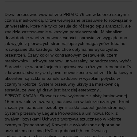
Drzwi przesuwne wewnętrzne PRIM C 76 cm w kolorze szarym z
czarną maskownicą. Drzwi wewnętrzne przesuwne to rozwiązanie
uniwersalne, które nie tylko pasuje do różnego typu aranżacji, ale
znajdzie zastosowanie w każdym pomieszczeniu. Minimalizm
drzwi dodaje wnętrzu nowoczesności i sprawia, że wygląda ono
jak wyjęte z pierwszych stron najlepszych magazynów. Idealne
rozwiązanie dla każdego, kto chce optymalnie wykorzystać
przestrzeń. Szary kolor w kontrastowym zestawieniu czerni
maskownicy i uchwytu stanowi uniwersalny, ponadczasowy wybór.
Sprawdzi się w aranżacjach inspirowanych różnymi trendami a Ty
z łatwością stworzysz stylowe, nowoczesne wnętrze. Dodatkowym
akcentem są szklane panele ozdobne w wysokim połysku w
czarnym kolorze. System przesuwny ukryty za maskownicą
sprawia, że wygląd drzwi jest bardziej estetyczny .
SPECYFIKACJA : Skrzydło drzwi wykonane z płyty laminowanej
16 mm w kolorze szarym, maskownica w kolorze czarnym. Front
z czarnymi panelami ozdobnymi -szkło lacobel (jednostronnie).
System przesuwny Laguna Prowadnica aluminiowa Rolki z
trwałymi łożyskami Uchwyt z tworzywa sztucznego w kolorze
czarnym (jednostronny) Krawędzie wykończone odporną na
uszkodzenia okleiną PVC o grubości 0,5 cm Drzwi są
jednostronne - stronę otwierania wybiera się podczas montażu