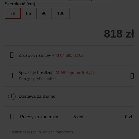
Szerokość (cm):
76
86
96
106
818 zł
Zadzwoń i zamów
+48 84 685 02 02
Sprzedaje i realizuje
MINIO go for it
4.7
Dostępny tylko online
!
Dostawa za darmo
Przesyłka kurierska
5 dni
0 zł
* termin realizacji w dniach roboczych