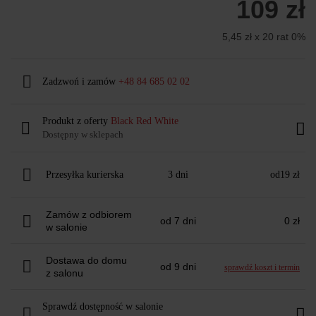
109 zł
5,45 zł x 20 rat 0%
Zadzwoń i zamów
+48 84 685 02 02
Produkt z oferty
Black Red White
Dostępny w sklepach
Przesyłka kurierska
3 dni
od
19 zł
Zamów z odbiorem
od 7 dni
0 zł
w salonie
Dostawa do domu
od 9 dni
sprawdź koszt i termin
z salonu
Sprawdź dostępność w salonie