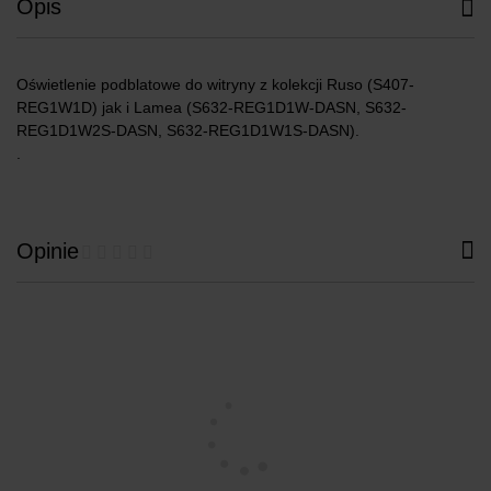
Opis
Oświetlenie podblatowe do witryny z kolekcji Ruso (S407-
REG1W1D) jak i Lamea (S632-REG1D1W-DASN, S632-
REG1D1W2S-DASN, S632-REG1D1W1S-DASN).
.
Opinie