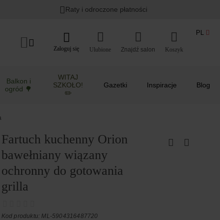
Raty i odroczone płatności
PL
Zaloguj się
Ulubione
Koszyk
WITAJ
Balkon i
SZKOŁO!
Gazetki
Inspiracje
Blog
ogród 🌳
✏️
a
Fartuch kuchenny Orion
bawełniany wiązany
ochronny do gotowania
grilla
Kod produktu: ML-5904316487720