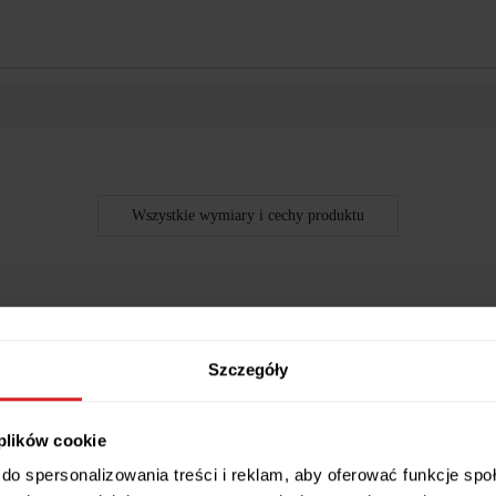
Wszystkie wymiary i cechy produktu
nią
Szczegóły
wym kolorze. Posiada praktyczną kieszeń z przodu, która ułatwia prz
pozwala na dopasowanie do każdej sylwetki. Produkt jest łatwy w utrz
 plików cookie
do spersonalizowania treści i reklam, aby oferować funkcje sp