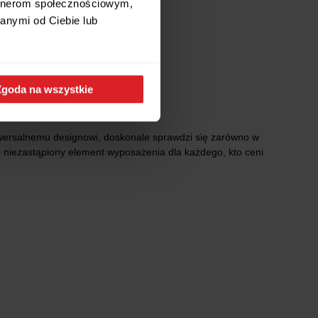
artnerom społecznościowym,
anymi od Ciebie lub
Zgoda na wszystkie
iwersalnemu designowi, doskonale sprawdzi się zarówno w
 to niezastąpiony element wyposażenia dla każdego, kto ceni