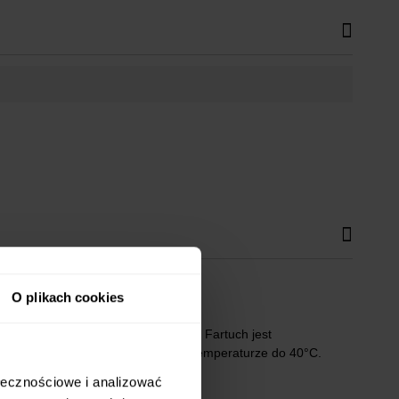
O plikach cookies
echowywanie drobnych przedmiotów. Fartuch jest
ymaniu czystości, można go prać w temperaturze do 40°C.
ołecznościowe i analizować