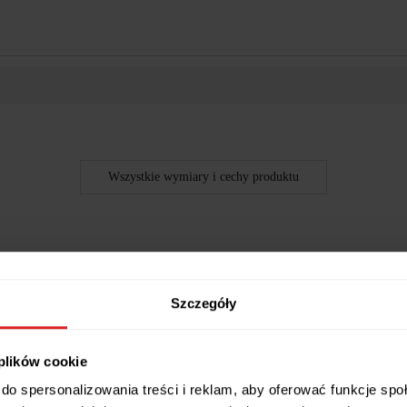
Wszystkie wymiary i cechy produktu
nią
Szczegóły
z modnym białym wzorem. Idealny do ochrony odzieży podczas gotowan
 plików cookie
do spersonalizowania treści i reklam, aby oferować funkcje sp