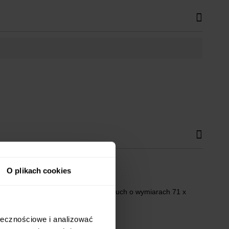
O plikach cookies
ia, grillowania czy pieczenia. Fartuch o wymiarach 71 x
ołecznościowe i analizować