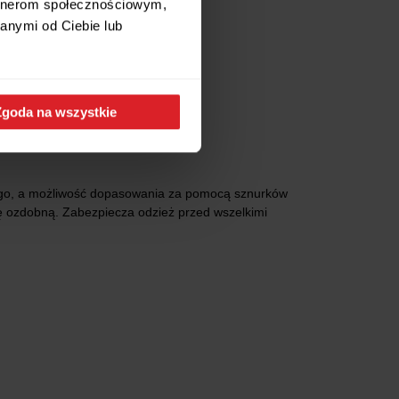
artnerom społecznościowym,
anymi od Ciebie lub
Zgoda na wszystkie
dego, a możliwość dopasowania za pomocą sznurków
cję ozdobną. Zabezpiecza odzież przed wszelkimi