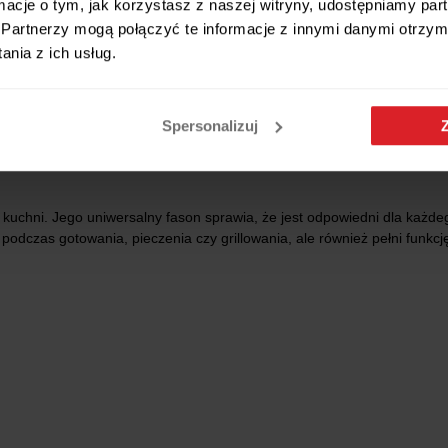
ormacje o tym, jak korzystasz z naszej witryny, udostępniamy p
Partnerzy mogą połączyć te informacje z innymi danymi otrzym
uchenne lub kartkę z przepisem.
nia z ich usług.
ygotowywania posiłków.
zn, dzięki regulowanym sznurkom.
ania.
Spersonalizuj
 kuchni. Jego uniwersalny fason sprawia, że jest odpowiedni dla każ
y podczas gotowania, pieczenia czy grillowania, ale również pełni funk