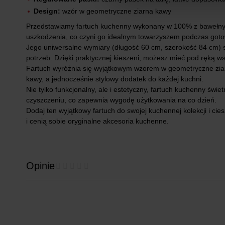
Design:
wzór w geometryczne ziarna kawy
Przedstawiamy fartuch kuchenny wykonany w 100% z bawełny, kt
uszkodzenia, co czyni go idealnym towarzyszem podczas gotowa
Jego uniwersalne wymiary (długość 60 cm, szerokość 84 cm) s
potrzeb. Dzięki praktycznej kieszeni, możesz mieć pod ręką ws
Fartuch wyróżnia się wyjątkowym wzorem w geometryczne ziarn
kawy, a jednocześnie stylowy dodatek do każdej kuchni.
Nie tylko funkcjonalny, ale i estetyczny, fartuch kuchenny świe
czyszczeniu, co zapewnia wygodę użytkowania na co dzień.
Dodaj ten wyjątkowy fartuch do swojej kuchennej kolekcji i cie
i cenią sobie oryginalne akcesoria kuchenne.
Opinie