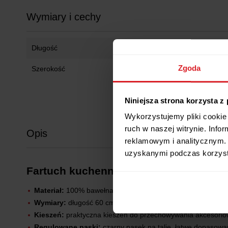
Wymiary i cechy
Długość
60 cm
Zgoda
Szerokość
84 cm
Niniejsza strona korzysta z
Wykorzystujemy pliki cookie 
ruch w naszej witrynie. Inf
Opis
reklamowym i analitycznym. 
uzyskanymi podczas korzysta
Fartuch kuchenny z bawełny - wzór zia
Materiał:
100% bawełna, gramatura 145 g/m²
Wymiary:
długość 60 cm, szerokość 84 cm
Kieszeń:
praktyczna kieszeń do przechowywania akcesorió
Regulowane paski:
czarny pasek na talię, łatwe dopasowa