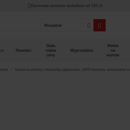
Darmowa dostawa dodatków od 100 zł
Wszędzie
Stale
Meble
je
Nowości
niskie
Wyprzedaże
na
ceny
wymiar
henne
fartuch kuchenny z kieszenią cappuccino, 100% bawełny, uniwersalny r