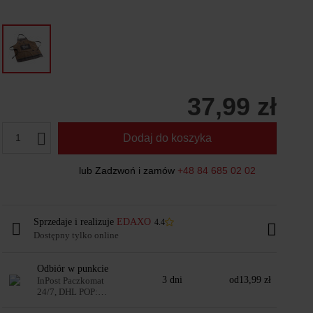
37,99 zł
1
Dodaj do koszyka
lub Zadzwoń i zamów
+48 84 685 02 02
Sprzedaje i realizuje
EDAXO
4.4
Dostępny tylko online
Odbiór w punkcie
3 dni
od
13,99 zł
InPost Paczkomat
24/7, DHL POP:
automaty i punkty