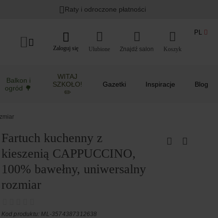
Raty i odroczone płatności
PL
Zaloguj się
Ulubione
Koszyk
WITAJ
Balkon i
SZKOŁO!
Gazetki
Inspiracje
Blog
ogród 🌳
✏️
ozmiar
Fartuch kuchenny z
kieszenią CAPPUCCINO,
100% bawełny, uniwersalny
rozmiar
Kod produktu: ML-3574387312638