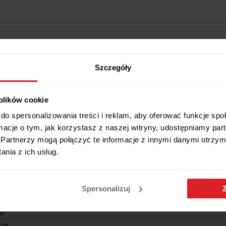
Szczegóły
Wszystkie wymiary i cechy produktu
 plików cookie
do spersonalizowania treści i reklam, aby oferować funkcje sp
ormacje o tym, jak korzystasz z naszej witryny, udostępniamy p
Partnerzy mogą połączyć te informacje z innymi danymi otrzym
nia z ich usług.
ren kawy o wysokiej jakości wykonania
Spersonalizuj
w
nie