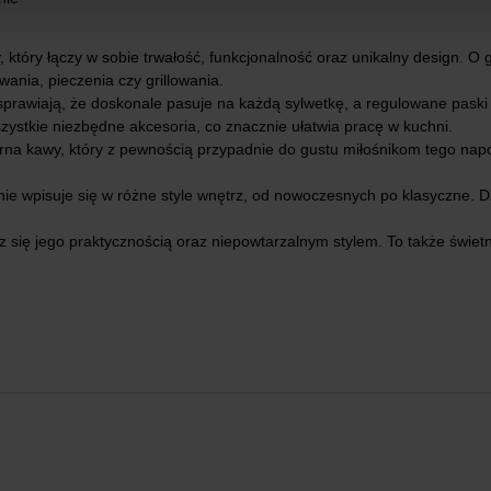
óry łączy w sobie trwałość, funkcjonalność oraz unikalny design. O g
nia, pieczenia czy grillowania.
prawiają, że doskonale pasuje na każdą sylwetkę, a regulowane paski 
zystkie niezbędne akcesoria, co znacznie ułatwia pracę w kuchni.
a kawy, który z pewnością przypadnie do gustu miłośnikom tego napoj
tnie wpisuje się w różne style wnętrz, od nowoczesnych po klasyczne. Dz
sz się jego praktycznością oraz niepowtarzalnym stylem. To także świetn