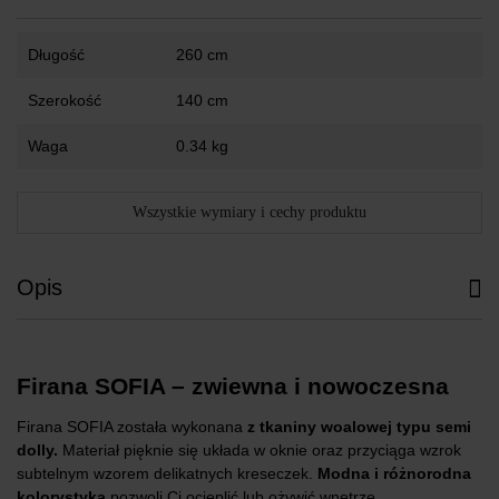
Długość
260 cm
Szerokość
140 cm
Waga
0.34 kg
Wszystkie wymiary i cechy produktu
Opis
Firana SOFIA – zwiewna i nowoczesna
Firana SOFIA została wykonana
z tkaniny woalowej typu semi
dolly.
Materiał pięknie się układa w oknie oraz przyciąga wzrok
subtelnym wzorem delikatnych kreseczek.
Modna i różnorodna
kolorystyka
pozwoli Ci ocieplić lub ożywić wnętrze.