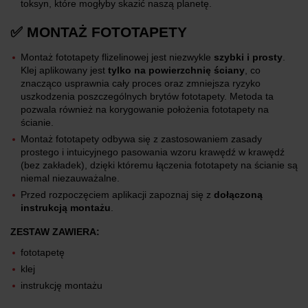
toksyn, które mogłyby skazić naszą planetę.
✅ MONTAŻ FOTOTAPETY
Montaż fototapety flizelinowej jest niezwykle
szybki i prosty
.
Klej aplikowany jest
tylko na powierzchnię ściany
, co
znacząco usprawnia cały proces oraz zmniejsza ryzyko
uszkodzenia poszczególnych brytów fototapety. Metoda ta
pozwala również na korygowanie położenia fototapety na
ścianie.
Montaż fototapety odbywa się z zastosowaniem zasady
prostego i intuicyjnego pasowania wzoru krawędź w krawędź
(bez zakładek), dzięki któremu łączenia fototapety na ścianie są
niemal niezauważalne.
Przed rozpoczęciem aplikacji zapoznaj się z
dołączoną
instrukcją montażu
.
ZESTAW ZAWIERA:
fototapetę
klej
instrukcję montażu