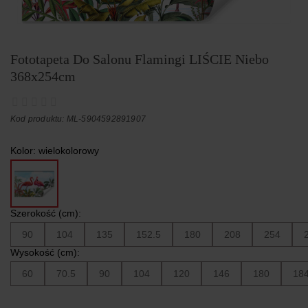
Fototapeta Do Salonu Flamingi LIŚCIE Niebo
368x254cm
Kod produktu: ML-5904592891907
Kolor:
wielokolorowy
Szerokość (cm):
90
104
135
152.5
180
208
254
Wysokość (cm):
60
70.5
90
104
120
146
180
18