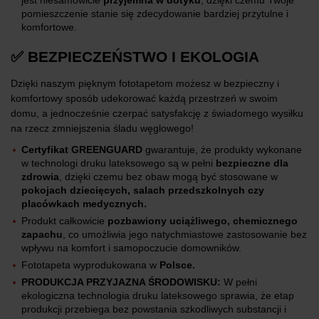
pomieszczenie stanie się zdecydowanie bardziej przytulne i
komfortowe.
✅ BEZPIECZEŃSTWO I EKOLOGIA
Dzięki naszym pięknym fototapetom możesz w bezpieczny i
komfortowy sposób udekorować każdą przestrzeń w swoim
domu, a jednocześnie czerpać satysfakcję z świadomego wysiłku
na rzecz zmniejszenia śladu węglowego!
Certyfikat GREENGUARD
gwarantuje, że produkty wykonane
w technologi druku lateksowego są w pełni
bezpieczne dla
zdrowia
, dzięki czemu bez obaw mogą być stosowane w
pokojach dziecięcych, salach przedszkolnych czy
placówkach medycznych.
Produkt całkowicie
pozbawiony uciążliwego, chemicznego
zapachu
, co umożliwia jego natychmiastowe zastosowanie bez
wpływu na komfort i samopoczucie domowników.
Fototapeta wyprodukowana w
Polsce.
PRODUKCJA PRZYJAZNA ŚRODOWISKU:
W pełni
ekologiczna technologia druku lateksowego sprawia, że etap
produkcji przebiega bez powstania szkodliwych substancji i