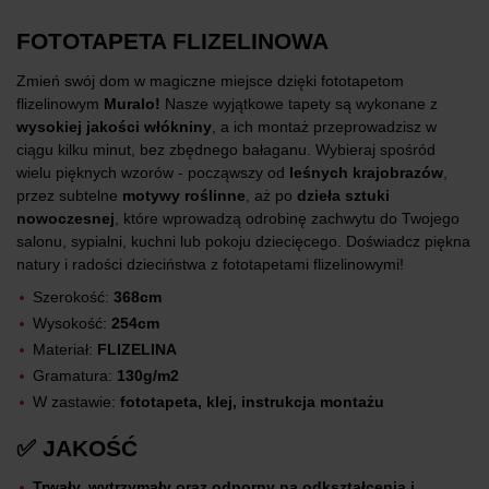
FOTOTAPETA FLIZELINOWA
Zmień swój dom w magiczne miejsce dzięki fototapetom
flizelinowym
Muralo!
Nasze wyjątkowe tapety są wykonane z
wysokiej jakości włókniny
, a ich montaż przeprowadzisz w
ciągu kilku minut, bez zbędnego bałaganu. Wybieraj spośród
wielu pięknych wzorów - począwszy od
leśnych krajobrazów
,
przez subtelne
motywy roślinne
, aż po
dzieła sztuki
nowoczesnej
, które wprowadzą odrobinę zachwytu do Twojego
salonu, sypialni, kuchni lub pokoju dziecięcego. Doświadcz piękna
natury i radości dzieciństwa z fototapetami flizelinowymi!
Szerokość:
368cm
Wysokość:
254cm
Materiał:
FLIZELINA
Gramatura:
130g/m2
W zastawie:
fototapeta, klej, instrukcja montażu
✅ JAKOŚĆ
Trwały, wytrzymały oraz odporny na odkształcenia i