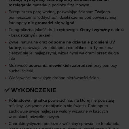
rozciąganie
materiał o podłożu flizelinowym.
Przepuszcza parę wodną, pozwalając ścianom Twojego
pomieszczenia "oddychać", dzięki czemu pod powierzchnią
fototapety
nie gromadzi się wilgoć.
Fotograficzna jakość druku cyfrowego.
Ostry
i
wyraźny
nadruk
-
brak rozmyć i pikseli.
Żywe, naturalne oraz
odporne na działanie promieni UV
kolory
, sprawiają, że fototapeta nie blaknie, a Ty możesz
cieszyć się jej najlepszymi, wizualnymi walorami przez długie
lata.
Możliwość
usuwania niewielkich zabrudzeń
przy pomocy
suchej ścierki.
Właściwości maskujące drobne nierówności ścian.
✅ WYKOŃCZENIE
Półmatowa i gładka
powierzchnia, na której nie powstają
refleksy, związane z odbijaniem się światła. Fototapeta
zachowuje swoje najlepsze walory wizualne w każdych
warunkach oświetleniowych.
Charakterystyczne podłoże z włókniny sprawia, że fototapeta
jest niesamowicie
przyjemna w dotyku
, dzięki czemu Twoje