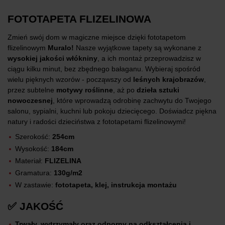
FOTOTAPETA FLIZELINOWA
Zmień swój dom w magiczne miejsce dzięki fototapetom
flizelinowym
Muralo!
Nasze wyjątkowe tapety są wykonane z
wysokiej jakości włókniny
, a ich montaż przeprowadzisz w
ciągu kilku minut, bez zbędnego bałaganu. Wybieraj spośród
wielu pięknych wzorów - począwszy od
leśnych krajobrazów
,
przez subtelne
motywy roślinne
, aż po
dzieła sztuki
nowoczesnej
, które wprowadzą odrobinę zachwytu do Twojego
salonu, sypialni, kuchni lub pokoju dziecięcego. Doświadcz piękna
natury i radości dzieciństwa z fototapetami flizelinowymi!
Szerokość:
254cm
Wysokość:
184cm
Materiał:
FLIZELINA
Gramatura:
130g/m2
W zastawie:
fototapeta, klej, instrukcja montażu
✅ JAKOŚĆ
Trwały, wytrzymały oraz odporny na odkształcenia i