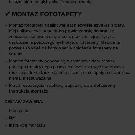
toksyn, które mogłyby skazić naszą planetę.
✅ MONTAŻ FOTOTAPETY
Montaż fototapety flizelinowej jest niezwykle
szybki i prosty
.
Klej aplikowany jest
tylko na powierzchnię ściany
, co
znacząco usprawnia cały proces oraz zmniejsza ryzyko
uszkodzenia poszczególnych brytów fototapety. Metoda ta
pozwala również na korygowanie położenia fototapety na
ścianie.
Montaż fototapety odbywa się z zastosowaniem zasady
prostego i intuicyjnego pasowania wzoru krawędź w krawędź
(bez zakładek), dzięki któremu łączenia fototapety na ścianie są
niemal niezauważalne.
Przed rozpoczęciem aplikacji zapoznaj się z
dołączoną
instrukcją montażu
.
ZESTAW ZAWIERA:
fototapetę
klej
instrukcję montażu