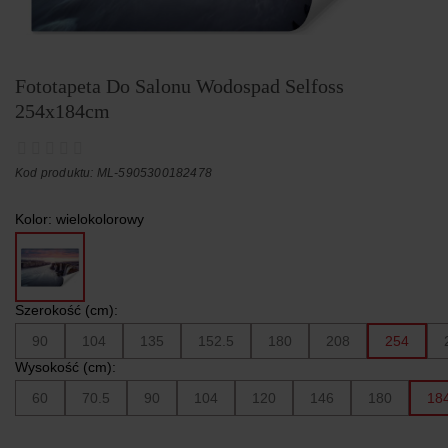
Fototapeta Do Salonu Wodospad Selfoss
254x184cm
Kod produktu: ML-5905300182478
Kolor:
wielokolorowy
Szerokość (cm):
90
104
135
152.5
180
208
254
Wysokość (cm):
60
70.5
90
104
120
146
180
18