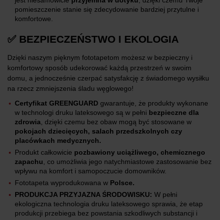
pomieszczenie stanie się zdecydowanie bardziej przytulne i
komfortowe.
✅ BEZPIECZEŃSTWO I EKOLOGIA
Dzięki naszym pięknym fototapetom możesz w bezpieczny i
komfortowy sposób udekorować każdą przestrzeń w swoim
domu, a jednocześnie czerpać satysfakcję z świadomego wysiłku
na rzecz zmniejszenia śladu węglowego!
Certyfikat GREENGUARD
gwarantuje, że produkty wykonane
w technologi druku lateksowego są w pełni
bezpieczne dla
zdrowia
, dzięki czemu bez obaw mogą być stosowane w
pokojach dziecięcych, salach przedszkolnych czy
placówkach medycznych.
Produkt całkowicie
pozbawiony uciążliwego, chemicznego
zapachu
, co umożliwia jego natychmiastowe zastosowanie bez
wpływu na komfort i samopoczucie domowników.
Fototapeta wyprodukowana w
Polsce.
PRODUKCJA PRZYJAZNA ŚRODOWISKU:
W pełni
ekologiczna technologia druku lateksowego sprawia, że etap
produkcji przebiega bez powstania szkodliwych substancji i