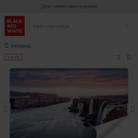
Kup i odbierz nawet za godzinę
fototapety
5 rat 0%