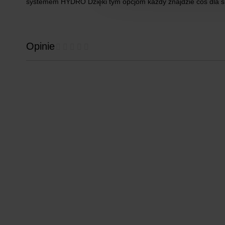
systemem HYDRO Dzięki tym opcjom każdy znajdzie coś dla si
Opinie