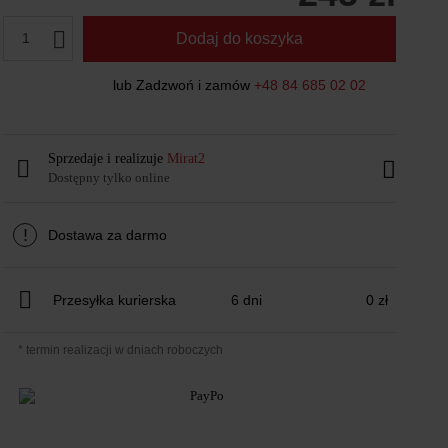
1
Dodaj do koszyka
lub Zadzwoń i zamów
+48 84 685 02 02
Sprzedaje i realizuje
Mirat2
Dostępny tylko online
!
Dostawa za darmo
Przesyłka kurierska
6 dni
0 zł
* termin realizacji w dniach roboczych