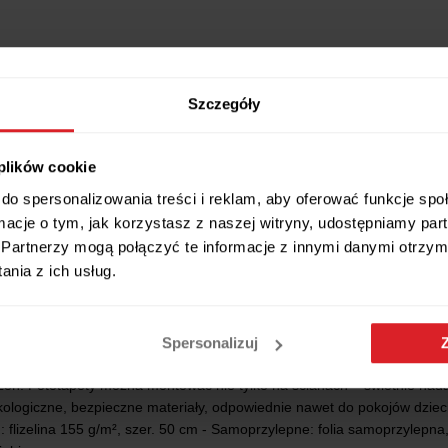
Szczegóły
 plików cookie
Wszystkie wymiary i cechy produktu
do spersonalizowania treści i reklam, aby oferować funkcje sp
ormacje o tym, jak korzystasz z naszej witryny, udostępniamy p
Partnerzy mogą połączyć te informacje z innymi danymi otrzym
nia z ich usług.
a bez remontu. Fototapeta pozwala odświeżyć sypialnię, salon czy po
ty maskują też niedoskonałości ścian, np. plamy. Fototapety drukowan
Spersonalizuj
owanie UV, dzięki czemu nie blakną nawet przy długotrwałej ekspozycji 
zeń. Fototapety można montować nie tylko na ścianach – świetnie nadaj
 ekologiczne, bezpieczne materiały, odpowiednie nawet do pokojów dzie
m: flizelina 155 g/m², szer. 50 cm - Samoprzylepne: folia samoprzylepn