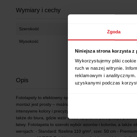
Wymiary i cechy
Szerokość
250 cm
Zgoda
Wysokość
175 cm
Niniejsza strona korzysta z
Wykorzystujemy pliki cookie 
ruch w naszej witrynie. Inf
reklamowym i analitycznym. 
Opis
uzyskanymi podczas korzysta
Fototapety to efektowny sposób na szybką metamorfozę wnętrz
montaż jest prosty – można go wykonać samodzielnie. Fototape
intensywne kolory i precyzyjne detale. Są odporne na promieni
także do biura, gdzie wzór może optycznie powiększyć przestr
łatwy. Fototapeta to szeroki wybór wzorów i kolorów, a także
wersjach: - Standard: flizelina 110 g/m², szer. 50 cm - Premiu