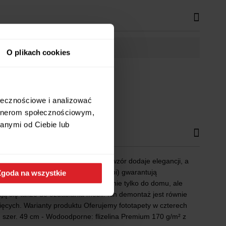
O plikach cookies
ołecznościowe i analizować
artnerom społecznościowym,
anymi od Ciebie lub
kój dziecka. Odpowiednio dobrany wzór dodaje elegancji, a
e w technologii cyfrowej (do 600 dpi) gwarantują
Zgoda na wszystkie
na światło. To rozwiązanie idealne nie tylko do domu, ale
ą się także do ozdabiania mebli. Ich demontaż jest równie
cięcych. Warianty produktu Oferujemy fototapety w czterech
a, szer. 49 cm - Wodoodporne: flizelina Premium 170 g/m² z