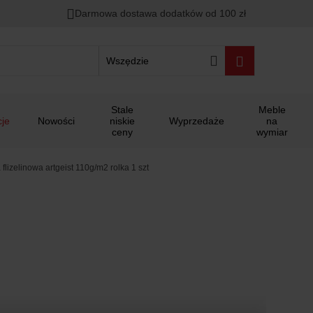
Darmowa dostawa dodatków od 100 zł
Wszędzie
Stale
Meble
je
Nowości
niskie
Wyprzedaże
na
ceny
wymiar
 flizelinowa artgeist 110g/m2 rolka 1 szt