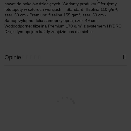
nawet do pokojów dziecięcych. Warianty produktu Oferujemy
fototapety w czterech wersjach: - Standard: flizelina 110 g/m²,
szer. 50 cm - Premium: flizelina 155 g/m², szer. 50 cm -
Samoprzylepne: folia samoprzylepna, szer. 49 cm -
Wodoodporne: flizelina Premium 170 g/m² z systemem HYDRO
Dzięki tym opcjom każdy znajdzie coś dla siebie.
Opinie