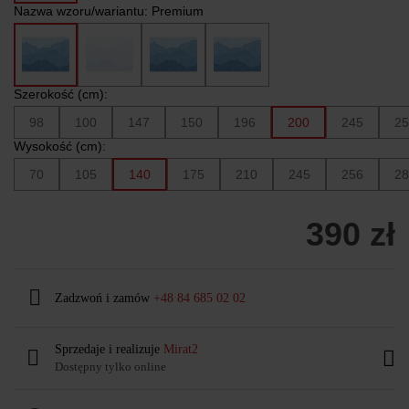
Nazwa wzoru/wariantu:
Premium
Szerokość (cm):
98
100
147
150
196
200
245
25
Wysokość (cm):
70
105
140
175
210
245
256
28
390 zł
Zadzwoń i zamów
+48 84 685 02 02
Sprzedaje i realizuje
Mirat2
Dostępny tylko online