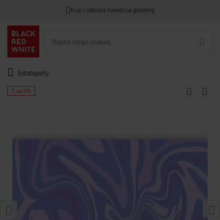
Kup i odbierz nawet za godzinę
fototapety
5 rat 0%