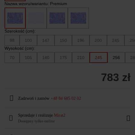
Nazwa wzoru/wariantu:
Premium
Szerokość (cm):
98
100
147
150
196
200
245
25
Wysokość (cm):
70
105
140
175
210
245
256
28
783 zł
Zadzwoń i zamów
+48 84 685 02 02
Sprzedaje i realizuje
Mirat2
Dostępny tylko online