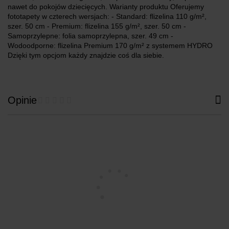
nawet do pokojów dziecięcych. Warianty produktu Oferujemy
fototapety w czterech wersjach: - Standard: flizelina 110 g/m²,
szer. 50 cm - Premium: flizelina 155 g/m², szer. 50 cm -
Samoprzylepne: folia samoprzylepna, szer. 49 cm -
Wodoodporne: flizelina Premium 170 g/m² z systemem HYDRO
Dzięki tym opcjom każdy znajdzie coś dla siebie.
Opinie