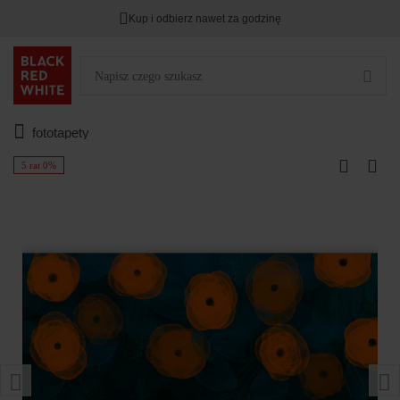
Kup i odbierz nawet za godzinę
fototapety
5 rat 0%