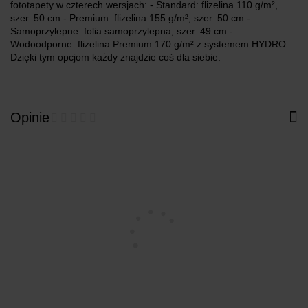
fototapety w czterech wersjach: - Standard: flizelina 110 g/m²,
szer. 50 cm - Premium: flizelina 155 g/m², szer. 50 cm -
Samoprzylepne: folia samoprzylepna, szer. 49 cm -
Wodoodporne: flizelina Premium 170 g/m² z systemem HYDRO
Dzięki tym opcjom każdy znajdzie coś dla siebie.
Opinie