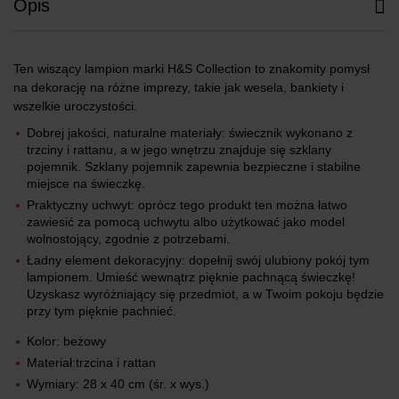
Opis
Ten wiszący lampion marki H&S Collection to znakomity pomysł
na dekorację na różne imprezy, takie jak wesela, bankiety i
wszelkie uroczystości.
Dobrej jakości, naturalne materiały: świecznik wykonano z
trzciny i rattanu, a w jego wnętrzu znajduje się szklany
pojemnik. Szklany pojemnik zapewnia bezpieczne i stabilne
miejsce na świeczkę.
Praktyczny uchwyt: oprócz tego produkt ten można łatwo
zawiesić za pomocą uchwytu albo użytkować jako model
wolnostojący, zgodnie z potrzebami.
Ładny element dekoracyjny: dopełnij swój ulubiony pokój tym
lampionem. Umieść wewnątrz pięknie pachnącą świeczkę!
Uzyskasz wyróżniający się przedmiot, a w Twoim pokoju będzie
przy tym pięknie pachnieć.
Kolor: beżowy
Materiał:trzcina i rattan
Wymiary: 28 x 40 cm (śr. x wys.)