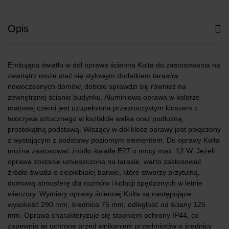
Opis
Emitująca światło w dół oprawa ścienna Kolta do zastosowania na
zewnątrz może stać się stylowym dodatkiem tarasów
nowoczesnych domów, dobrze sprawdzi się również na
zewnętrznej ścianie budynku. Aluminiowa oprawa w kolorze
matowej czerni jest uzupełniona przezroczystym kloszem z
tworzywa sztucznego w kształcie wałka oraz podłużną,
prostokątną podstawą. Wiszący w dół klosz oprawy jest połączony
z wystającym z podstawy poziomym elementem. Do oprawy Kolta
można zastosować źródło światła E27 o mocy max. 12 W. Jeżeli
oprawa zostanie umieszczona na tarasie, warto zastosować
źródło światła o ciepłobiałej barwie, które stworzy przytulną,
domową atmosferę dla rozmów i kolacji spędzonych w letnie
wieczory. Wymiary oprawy ściennej Kolta są następujące:
wysokość 290 mm, średnica 75 mm, odległość od ściany 125
mm. Oprawa charakteryzuje się stopniem ochrony IP44, co
zapewnia jej ochronę przed wnikaniem przedmiotów o średnicy