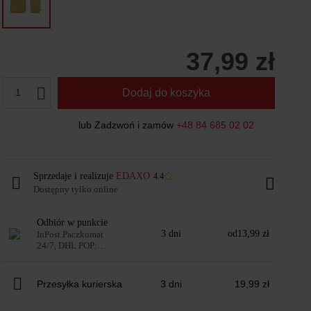
37,99 zł
1
Dodaj do koszyka
lub Zadzwoń i zamów
+48 84 685 02 02
Sprzedaje i realizuje
EDAXO
4.4
Dostępny tylko online
Odbiór w punkcie
3 dni
od
13,99 zł
InPost Paczkomat
24/7, DHL POP:
automaty i punkty
Przesyłka kurierska
3 dni
19,99 zł