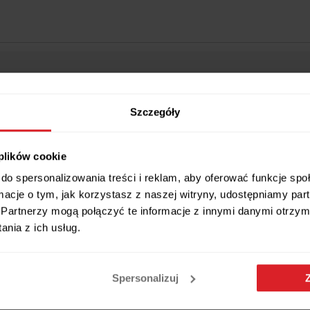
Szczegóły
Wszystkie wymiary i cechy produktu
 plików cookie
do spersonalizowania treści i reklam, aby oferować funkcje sp
ormacje o tym, jak korzystasz z naszej witryny, udostępniamy p
Partnerzy mogą połączyć te informacje z innymi danymi otrzym
nia z ich usług.
ATY - bezpieczeństwo i elegancja w Twojej k
Spersonalizuj