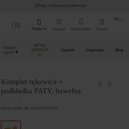
Raty i odroczone płatności
PL
Zaloguj się
Ulubione
Koszyk
WITAJ
Balkon i
SZKOŁO!
Gazetki
Inspiracje
Blog
ogród 🌳
✏️
Komplet rękawica +
podkładka PATY, bawełna
Kod produktu: ML-3560231541552