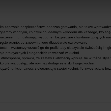
ylko zapewnia bezpieczeństwo podczas gotowania, ale także wprowadza
ż przyjemny w dotyku, co czyni go idealnym wyborem dla każdego, kto sp
parzeniem, umożliwiając wygodne i bezpieczne chwytanie gorących nacz
zęste pranie, co zapewnia jego długotrwałe użytkowanie.
ości – wystarczy wrzucić go do pralki, aby cieszyć się świeżością i hig
ają praktycznych i eleganckich rozwiązań w kuchni.
mosphera, sprawia, że zestaw z łatwością wpisuje się w różne style
o ułatwia dostęp, ale również dodaje estetyki Twojej kuchni.
ączyć funkcjonalność z elegancją w swojej kuchni. To inwestycja w bezp