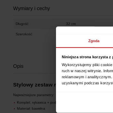
Wymiary i cechy
Długość
32 cm
Szerokość
20 cm
Zgoda
Niniejsza strona korzysta z
Wykorzystujemy pliki cookie 
Opis
ruch w naszej witrynie. Inf
reklamowym i analitycznym. 
uzyskanymi podczas korzysta
Stylowy zestaw rękawica i podkładka P
Najważniejsze parametry:
Komplet: rękawica + podkładka PATY
Materiał: bawełna