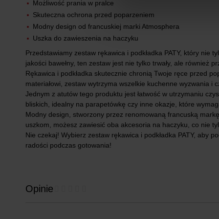
Możliwość prania w pralce
Skuteczna ochrona przed poparzeniem
Modny design od francuskiej marki Atmosphera
Uszka do zawieszenia na haczyku
Przedstawiamy zestaw rękawica i podkładka PATY, który nie t
jakości bawełny, ten zestaw jest nie tylko trwały, ale równie
Rękawica i podkładka skutecznie chronią Twoje ręce przed po
materiałowi, zestaw wytrzyma wszelkie kuchenne wyzwania i c
Jednym z atutów tego produktu jest łatwość w utrzymaniu czyst
bliskich, idealny na parapetówkę czy inne okazje, które wymag
Modny design, stworzony przez renomowaną francuską markę At
uszkom, możesz zawiesić oba akcesoria na haczyku, co nie tylk
Nie czekaj! Wybierz zestaw rękawica i podkładka PATY, aby poł
radości podczas gotowania!
Opinie