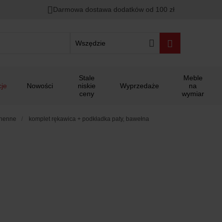
Darmowa dostawa dodatków od 100 zł
Wszędzie
Stale
Meble
je
Nowości
niskie
Wyprzedaże
na
ceny
wymiar
chenne
komplet rękawica + podkładka paty, bawełna