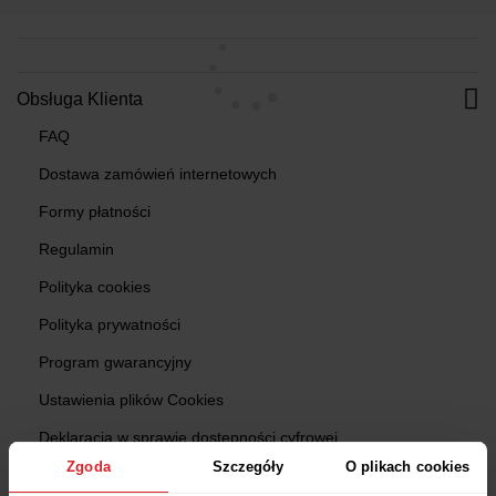
Obsługa Klienta
FAQ
Dostawa zamówień internetowych
Formy płatności
Regulamin
Polityka cookies
Polityka prywatności
Program gwarancyjny
Ustawienia plików Cookies
Deklaracja w sprawie dostępności cyfrowej
Zgoda
Szczegóły
O plikach cookies
Zgłoś produkt niebezpieczny