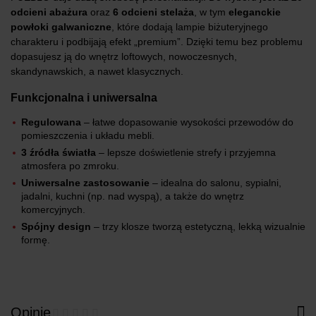
odcieni abażura
oraz
6 odcieni stelaża
, w tym
eleganckie
powłoki galwaniczne
, które dodają lampie biżuteryjnego
charakteru i podbijają efekt „premium”. Dzięki temu bez problemu
dopasujesz ją do wnętrz loftowych, nowoczesnych,
skandynawskich, a nawet klasycznych.
Funkcjonalna i uniwersalna
Regulowana
– łatwe dopasowanie wysokości przewodów do
pomieszczenia i układu mebli.
3 źródła światła
– lepsze doświetlenie strefy i przyjemna
atmosfera po zmroku.
Uniwersalne zastosowanie
– idealna do salonu, sypialni,
jadalni, kuchni (np. nad wyspą), a także do wnętrz
komercyjnych.
Spójny design
– trzy klosze tworzą estetyczną, lekką wizualnie
formę.
Opinie