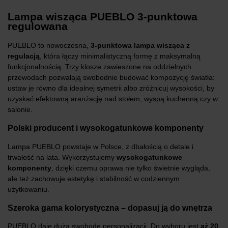
Lampa wisząca PUEBLO 3-punktowa
regulowana
PUEBLO to nowoczesna,
3-punktowa lampa wisząca z
regulacją
, która łączy minimalistyczną formę z maksymalną
funkcjonalnością. Trzy klosze zawieszone na oddzielnych
przewodach pozwalają swobodnie budować kompozycję światła:
ustaw je równo dla idealnej symetrii albo zróżnicuj wysokości, by
uzyskać efektowną aranżację nad stołem, wyspą kuchenną czy w
salonie.
Polski producent i wysokogatunkowe komponenty
Lampa PUEBLO powstaje w Polsce, z dbałością o detale i
trwałość na lata. Wykorzystujemy
wysokogatunkowe
komponenty
, dzięki czemu oprawa nie tylko świetnie wygląda,
ale też zachowuje estetykę i stabilność w codziennym
użytkowaniu.
Szeroka gama kolorystyczna – dopasuj ją do wnętrza
PUEBLO daje dużą swobodę personalizacji. Do wyboru jest
aż 20