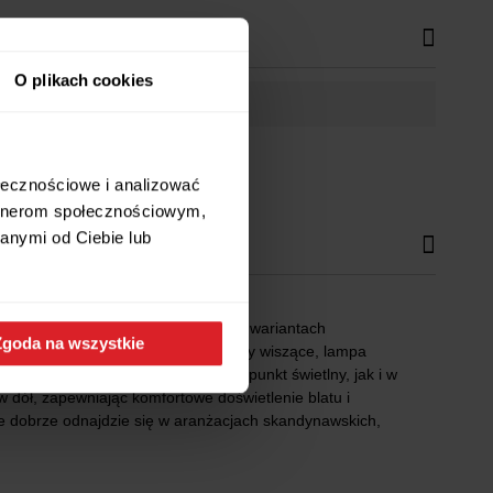
O plikach cookies
ołecznościowe i analizować
artnerom społecznościowym,
anymi od Ciebie lub
stępna jest w różnych rozmiarach i wariantach
Zgoda na wszystkie
rza. W serii znajdują się m.in. lampy wiszące, lampa
ntuje się zarówno jako pojedynczy punkt świetlny, jak i w
 dół, zapewniając komfortowe doświetlenie blatu i
nie dobrze odnajdzie się w aranżacjach skandynawskich,