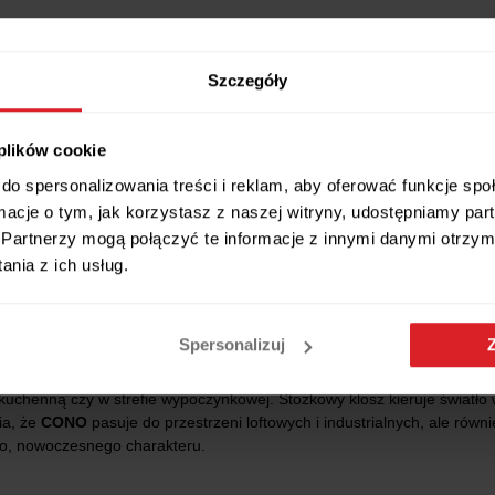
Szczegóły
 plików cookie
Wszystkie wymiary i cechy produktu
do spersonalizowania treści i reklam, aby oferować funkcje sp
ormacje o tym, jak korzystasz z naszej witryny, udostępniamy p
Partnerzy mogą połączyć te informacje z innymi danymi otrzym
nia z ich usług.
 łączy minimalistyczną formę z mocnym efektem wizualnym. Kolekcja do
Spersonalizuj
ejsze akcenty – co ułatwia dopasowanie oświetlenia do charakteru wnęt
stworzyć spójną aranżację w całym pomieszczeniu.
CONO
świetnie preze
chenną czy w strefie wypoczynkowej. Stożkowy klosz kieruje światło w
ia, że
CONO
pasuje do przestrzeni loftowych i industrialnych, ale rów
go, nowoczesnego charakteru.