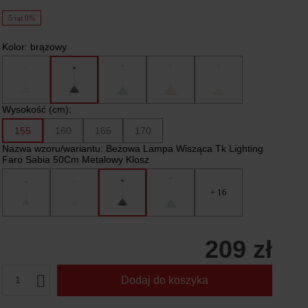
5 rat 0%
Kolor:
brązowy
Wysokość (cm):
155
160
165
170
Nazwa wzoru/wariantu:
Beżowa Lampa Wisząca Tk Lighting
Faro Sabia 50Cm Metalowy Klosz
+ 16
209 zł
1
Dodaj do koszyka