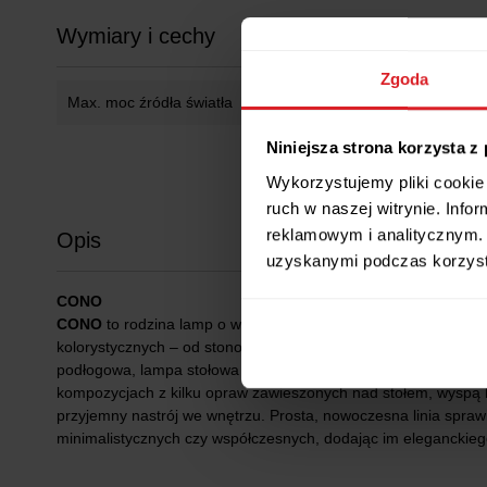
Wymiary i cechy
Zgoda
Max. moc źródła światła
20W W
Niniejsza strona korzysta z
Wykorzystujemy pliki cookie 
ruch w naszej witrynie. Inf
reklamowym i analitycznym. 
Opis
uzyskanymi podczas korzysta
CONO
CONO
to rodzina lamp o wyrazistym, stożkowym kloszu, która
kolorystycznych – od stonowanych, neutralnych tonów po ciepl
podłogowa, lampa stołowa oraz kinkiet, dzięki czemu można 
kompozycjach z kilku opraw zawieszonych nad stołem, wyspą ku
przyjemny nastrój we wnętrzu. Prosta, nowoczesna linia spraw
minimalistycznych czy współczesnych, dodając im eleganckie