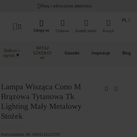
Raty i odroczone płatności
PL
Zaloguj się
Ulubione
Koszyk
WITAJ
Balkon i
SZKOŁO!
Gazetki
Inspiracje
Blog
ogród 🌳
✏️
Lampa Wisząca Cono M
Brązowa Tytanowa Tk
Lighting Mały Metalowy
Stożek
Kod produktu: ML-5906135113767