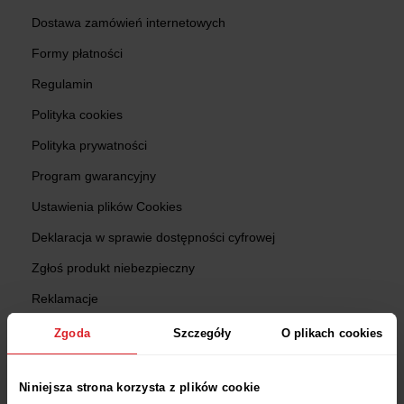
Dostawa zamówień internetowych
Formy płatności
Regulamin
Polityka cookies
Polityka prywatności
Program gwarancyjny
Ustawienia plików Cookies
Deklaracja w sprawie dostępności cyfrowej
Zgłoś produkt niebezpieczny
Reklamacje
Zwroty
Zgoda
Szczegóły
O plikach cookies
Sprawdź status zamówienia
Niniejsza strona korzysta z plików cookie