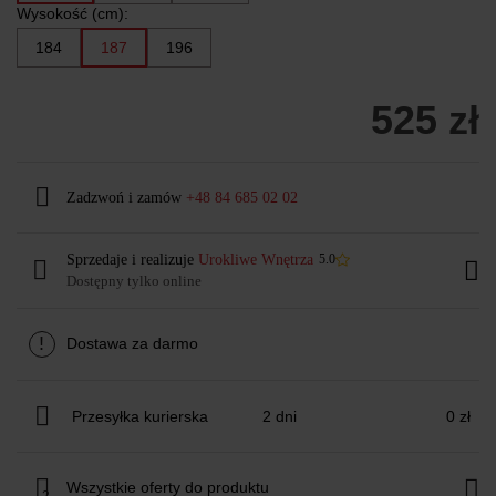
Wysokość (cm):
184
187
196
525 zł
Zadzwoń i zamów
+48 84 685 02 02
Sprzedaje i realizuje
Urokliwe Wnętrza
5.0
Dostępny tylko online
!
Dostawa za darmo
Przesyłka kurierska
2 dni
0 zł
Wszystkie oferty do produktu
2