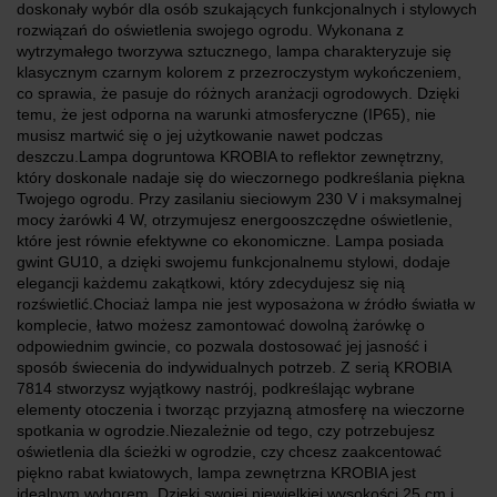
doskonały wybór dla osób szukających funkcjonalnych i stylowych
rozwiązań do oświetlenia swojego ogrodu. Wykonana z
wytrzymałego tworzywa sztucznego, lampa charakteryzuje się
klasycznym czarnym kolorem z przezroczystym wykończeniem,
co sprawia, że pasuje do różnych aranżacji ogrodowych. Dzięki
temu, że jest odporna na warunki atmosferyczne (IP65), nie
musisz martwić się o jej użytkowanie nawet podczas
deszczu.Lampa dogruntowa KROBIA to reflektor zewnętrzny,
który doskonale nadaje się do wieczornego podkreślania piękna
Twojego ogrodu. Przy zasilaniu sieciowym 230 V i maksymalnej
mocy żarówki 4 W, otrzymujesz energooszczędne oświetlenie,
które jest równie efektywne co ekonomiczne. Lampa posiada
gwint GU10, a dzięki swojemu funkcjonalnemu stylowi, dodaje
elegancji każdemu zakątkowi, który zdecydujesz się nią
rozświetlić.Chociaż lampa nie jest wyposażona w źródło światła w
komplecie, łatwo możesz zamontować dowolną żarówkę o
odpowiednim gwincie, co pozwala dostosować jej jasność i
sposób świecenia do indywidualnych potrzeb. Z serią KROBIA
7814 stworzysz wyjątkowy nastrój, podkreślając wybrane
elementy otoczenia i tworząc przyjazną atmosferę na wieczorne
spotkania w ogrodzie.Niezależnie od tego, czy potrzebujesz
oświetlenia dla ścieżki w ogrodzie, czy chcesz zaakcentować
piękno rabat kwiatowych, lampa zewnętrzna KROBIA jest
idealnym wyborem. Dzięki swojej niewielkiej wysokości 25 cm i