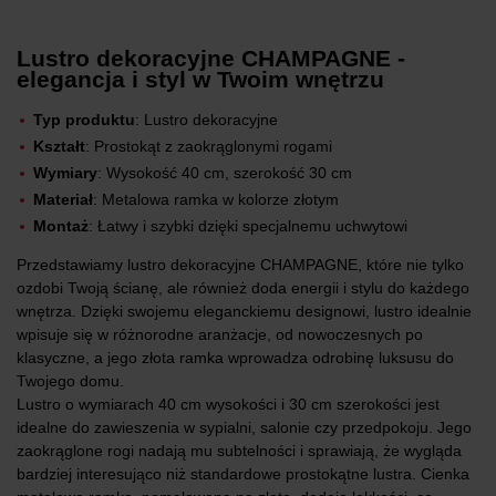
Lustro dekoracyjne CHAMPAGNE -
elegancja i styl w Twoim wnętrzu
Typ produktu
: Lustro dekoracyjne
Kształt
: Prostokąt z zaokrąglonymi rogami
Wymiary
: Wysokość 40 cm, szerokość 30 cm
Materiał
: Metalowa ramka w kolorze złotym
Montaż
: Łatwy i szybki dzięki specjalnemu uchwytowi
Przedstawiamy lustro dekoracyjne CHAMPAGNE, które nie tylko
ozdobi Twoją ścianę, ale również doda energii i stylu do każdego
wnętrza. Dzięki swojemu eleganckiemu designowi, lustro idealnie
wpisuje się w różnorodne aranżacje, od nowoczesnych po
klasyczne, a jego złota ramka wprowadza odrobinę luksusu do
Twojego domu.
Lustro o wymiarach 40 cm wysokości i 30 cm szerokości jest
idealne do zawieszenia w sypialni, salonie czy przedpokoju. Jego
zaokrąglone rogi nadają mu subtelności i sprawiają, że wygląda
bardziej interesująco niż standardowe prostokątne lustra. Cienka