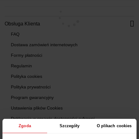
Obsługa Klienta
FAQ
Dostawa zamówień internetowych
Formy płatności
Regulamin
Polityka cookies
Polityka prywatności
Program gwarancyjny
Ustawienia plików Cookies
Deklaracja w sprawie dostępności cyfrowej
Zgoda
Szczegóły
O plikach cookies
Zgłoś produkt niebezpieczny