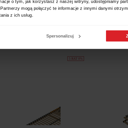
ormacje o tym, jak korzystasz z naszej witryny, udostępniamy p
Partnerzy mogą połączyć te informacje z innymi danymi otrzym
nia z ich usług.
nFlex Moto Senpo 90x200 cm
Stelaż Docja Janpol 90x200 cm
przewodowy
629 zł
zł
Spersonalizuj
5 RAT 0%