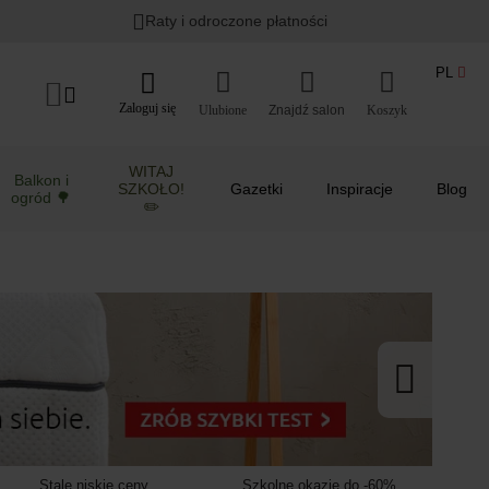
Lato w ogrodzie i na balkonie
>
Raty i odroczone płatności
PL
Zaloguj się
Ulubione
Koszyk
WITAJ
Balkon i
SZKOŁO!
Gazetki
Inspiracje
Blog
ogród 🌳
✏️
Stale niskie ceny
Szkolne okazje do -60%