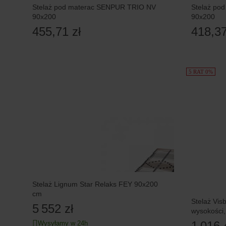
Stelaż pod materac SENPUR TRIO NV
Stelaż po
90x200
90x200
455,71 zł
418,37
5 RAT 0%
Stelaż Lignum Star Relaks FEY 90x200
cm
Stelaż Vis
5 552 zł
wysokości
1 016,
Wysyłamy w 24h