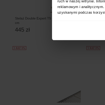
ruch w naszej witrynie. Inf
reklamowym i analitycznym. 
uzyskanymi podczas korzysta
Stelaż Double Expert T5 Senpo 90x200
Stelaż Se
cm
Pilot bez
445 zł
2 399 
5 RAT 0%
5 RAT 0%