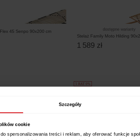
dostępne warianty
nFlex 45 Senpo 90x200 cm
Stelaż Family Moto Hilding 90x
1 589 zł
5 RAT 0%
Szczegóły
 plików cookie
do spersonalizowania treści i reklam, aby oferować funkcje sp