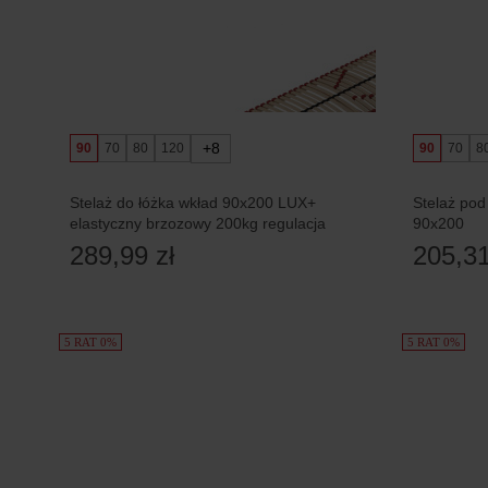
+8
90
70
80
120
90
70
8
Stelaż do łóżka wkład 90x200 LUX+
Stelaż po
elastyczny brzozowy 200kg regulacja
90x200
289,99 zł
205,31
5 RAT 0%
5 RAT 0%