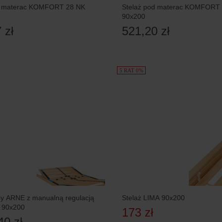
d materac KOMFORT 28 NK
Stelaż pod materac KOMFORT 
90x200
 zł
521,20 zł
5 RAT 0%
by ARNE z manualną regulacją
Stelaż LIMA 90x200
, 90x200
173 zł
40 zł