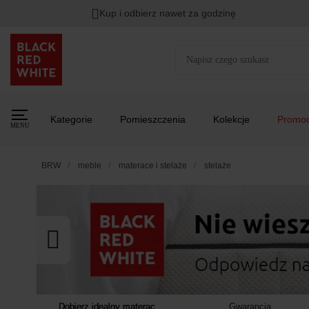
Kup i odbierz nawet za godzinę
Rabat na
HITY DNIA
przy zapisie na Newsletter.
Zost
Kategorie
Pomieszczenia
Kolekcje
Promoc
MENU
BRW
meble
materace i stelaże
stelaże
Dobierz idealny materac
Gwarancja