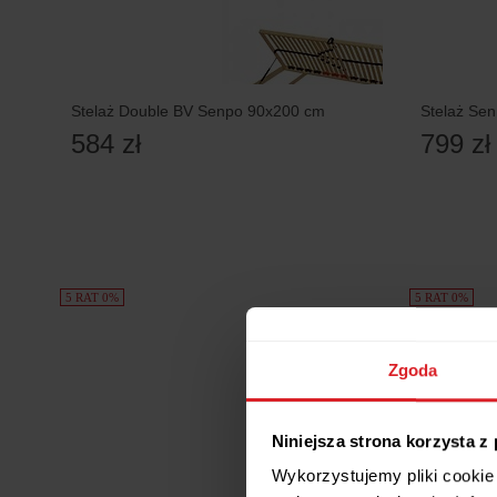
Stelaż Double BV Senpo 90x200 cm
Stelaż Se
584 zł
799 zł
5 RAT 0%
5 RAT 0%
Zgoda
Niniejsza strona korzysta z
Wykorzystujemy pliki cookie 