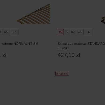
+7
+4
0
120
90
70
80
100
d materac NORMAL 17 SM
Stelaż pod materac STANDARD
90x200
 zł
427,10 zł
5 RAT 0%