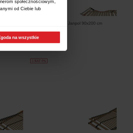
artnerom społecznościowym,
anymi od Ciebie lub
Stelaż Macedonia Janpol 90x200 cm
1 815 zł
Zgoda na wszystkie
5 RAT 0%