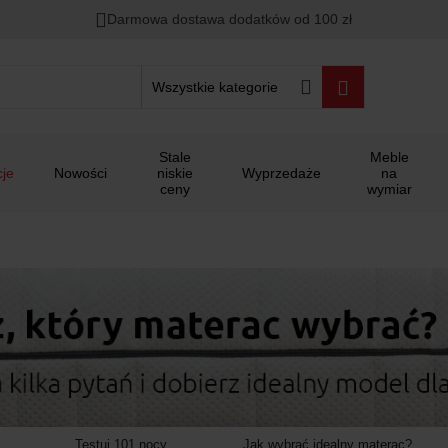
00
00
00
Darmowa dostawa dodatków od 100 zł
ało
:
:
:
Wszystkie kategorie
Stale
Meble
je
Nowości
niskie
Wyprzedaże
na
ceny
wymiar
Testuj 101 nocy
Jak wybrać idealny materac?