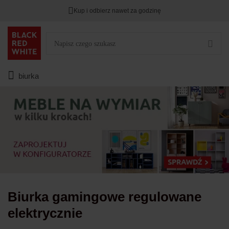
Kup i odbierz nawet za godzinę
Rabat na
HITY DNIA
przy zapisie na Newsletter.
Zostało
00
00
00
:
:
:
biurka
Biurka gamingowe regulowane
elektrycznie