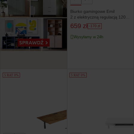
Biurko gamingowe Emil
2 z elektryczną regulacją 120
cm białe
659 zł
-170 zł
Wysyłamy w 24h
5 RAT 0%
5 RAT 0%