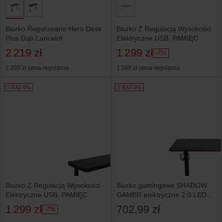
Biurko Regulowane Hero Desk
Biurko Z Regulacją Wysokości
Plus Dąb Lancelot
Elektryczne USB, PAMIĘC
2 219 zł
1 299 zł
-7%
2 359 zł
cena regularna
1 399 zł
cena regularna
5 RAT 0%
5 RAT 0%
Biurko Z Regulacją Wysokości
Biurko gamingowe SHADOW
Elektryczne USB, PAMIĘC
GAMER elektryczne 2.0 LED
RGB 120 cm
1 299 zł
702,99 zł
-7%