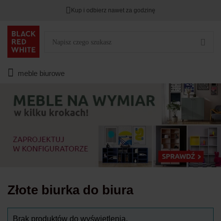
Kup i odbierz nawet za godzinę
Rabat na
HITY DNIA
przy zapisie na Newsletter.
Zostało
00
00
00
:
:
:
meble biurowe
Złote biurka do biura
Brak produktów do wyświetlenia.