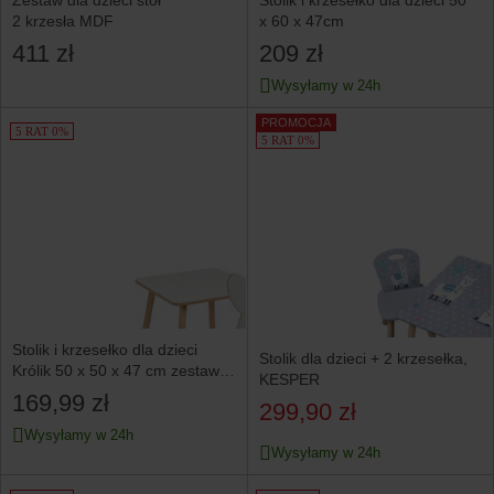
Zestaw dla dzieci stół
Stolik i krzesełko dla dzieci 50
2 krzesła MDF
x 60 x 47cm
411 zł
209 zł
Wysyłamy w 24h
PROMOCJA
5 RAT 0%
5 RAT 0%
Stolik i krzesełko dla dzieci
Stolik dla dzieci + 2 krzesełka,
Królik 50 x 50 x 47 cm zestaw
KESPER
dla dziecka
169,99 zł
299,90 zł
Wysyłamy w 24h
Wysyłamy w 24h