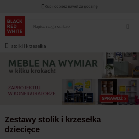
Kup i odbierz nawet za godzinę
Rabat na
HITY DNIA
przy zapisie na Newsletter.
Zostało
00
00
00
:
:
:
stoliki i krzesełka
Zestawy stolik i krzesełka
dziecięce