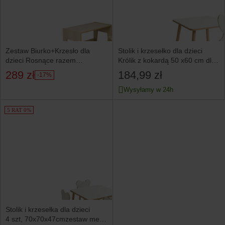
Zestaw Biurko+Krzesło dla
Stolik i krzesełko dla dzieci
dzieci Rosnące razem
Królik z kokardą 50 x60 cm dla
z dzieckiem, 2-8 lat Dąb
dziewczynki
289 zł
184,99 zł
-17%
Wysyłamy w 24h
5 RAT 0%
Stolik i krzesełka dla dzieci
4 szt, 70x70x47cmzestaw mebli