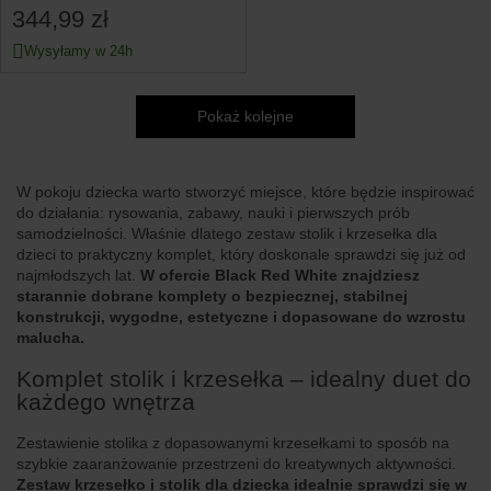
drewnianych
344,99 zł
Wysyłamy w 24h
Pokaż kolejne
W pokoju dziecka warto stworzyć miejsce, które będzie inspirować
do działania: rysowania, zabawy, nauki i pierwszych prób
samodzielności. Właśnie dlatego zestaw stolik i krzesełka dla
dzieci to praktyczny komplet, który doskonale sprawdzi się już od
najmłodszych lat.
W ofercie Black Red White znajdziesz
starannie dobrane komplety o bezpiecznej, stabilnej
konstrukcji, wygodne, estetyczne i dopasowane do wzrostu
malucha.
Komplet stolik i krzesełka – idealny duet do
każdego wnętrza
Zestawienie stolika z dopasowanymi krzesełkami to sposób na
szybkie zaaranżowanie przestrzeni do kreatywnych aktywności.
Zestaw krzesełko i stolik dla dziecka idealnie sprawdzi się w