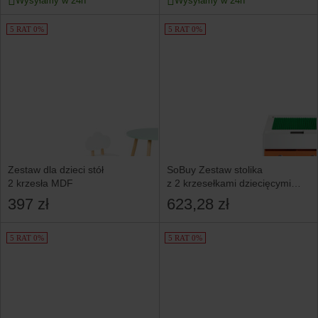
Wysyłamy w 24h
Wysyłamy w 24h
5 RAT 0%
5 RAT 0%
Zestaw dla dzieci stół
SoBuy Zestaw stolika
2 krzesła MDF
z 2 krzesełkami dziecięcymi
i 8 koszami KMB75-W
397 zł
623,28 zł
5 RAT 0%
5 RAT 0%