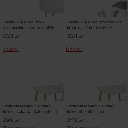
Zestaw dla dzieci stolik
Zestaw dla dzieci stół z tablicą
z krzesełkiem chmurka MDF
kredową i 2 krzesła MDF
drewno sosnowe biały
wielokolorowy
223 zł
324 zł
5 RAT 0%
5 RAT 0%
Stolik i krzesełko dla dzieci
Stolik i krzesełko dla dzieci
królik z kokardą 50x50 x47cm
królik, 50 x 50 x 47cm
299 zł
249 zł