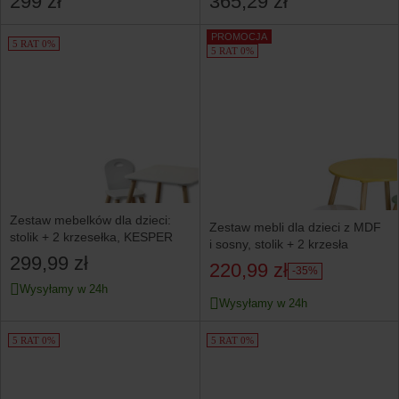
299 zł
365,29 zł
PROMOCJA
5 RAT 0%
5 RAT 0%
Zestaw mebelków dla dzieci:
Zestaw mebli dla dzieci z MDF
stolik + 2 krzesełka, KESPER
i sosny, stolik + 2 krzesła
299,99 zł
220,99 zł
-35%
Wysyłamy w 24h
Wysyłamy w 24h
5 RAT 0%
5 RAT 0%