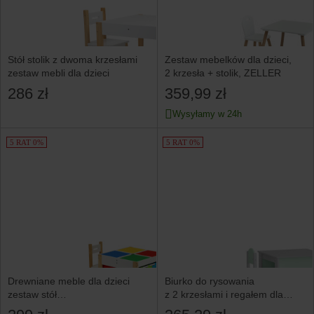
Stół stolik z dwoma krzesłami
Zestaw mebelków dla dzieci,
zestaw mebli dla dzieci
2 krzesła + stolik, ZELLER
286 zł
359,99 zł
Wysyłamy w 24h
5 RAT 0%
5 RAT 0%
Drewniane meble dla dzieci
Biurko do rysowania
zestaw stół
z 2 krzesłami i regałem dla
+2 krzesła ECOTOYS
dzieci w kolorze szarym