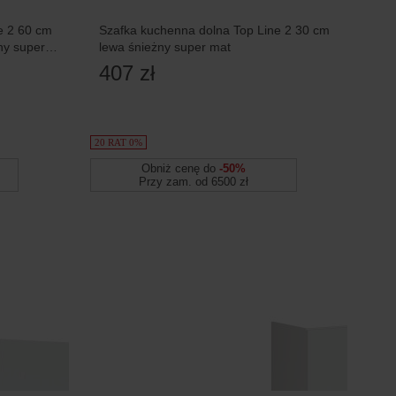
e 2 60 cm
Szafka kuchenna dolna Top Line 2 30 cm
ny super
lewa śnieżny super mat
407 zł
20 RAT 0%
Obniż cenę do
-50%
Przy zam. od 6500 zł