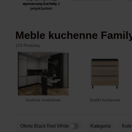
wymarzoną kuchnię z
projektantem
Meble kuchenne Famil
133 Produkty
kuchnie modułowe
Szafki kuchenne
Oferta Black Red White
kategoria
Kol