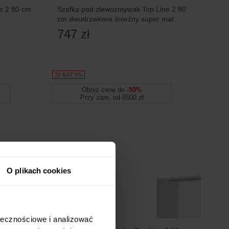
e 2 80 cm
Szafka pod zlewozmywak Top Line 2 80
cm dwudrzwiowa śnieżny super mat
747 zł
20 RAT 0%
Obniż cenę do
-50%
Przy zam. od 6500 zł
O plikach cookies
ołecznościowe i analizować