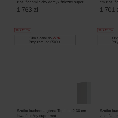
z szufladami cichy domyk śnieżny super
cm z szufl
mat
1 763 zł
1 701 
20 RAT 0%
20 RAT 0%
Obniż cenę do
-50%
Obn
Przy zam. od 6500 zł
Prz
Szafka kuchenna górna Top Line 2 30 cm
Szafka kuc
lewa śnieżny super mat
z szuflada