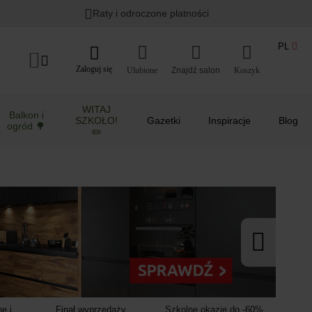
Lato w ogrodzie i na balkonie
>
Raty i odroczone płatności
PL
Zaloguj się
Ulubione
Koszyk
WITAJ
Balkon i
SZKOŁO!
Gazetki
Inspiracje
Blog
ogród 🌳
✏️
e i
Finał wyprzedaży
Szkolne okazje do -60%