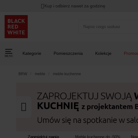
Kup i odbierz nawet za godzinę
Rabat na
HITY DNIA
przy zapisie na Newsletter.
Zost
Kategorie
Pomieszczenia
Kolekcje
Promoc
MENU
BRW
meble
meble kuchenne
Zaprojektuj swoją
Meble kuchenne do -50%
Now