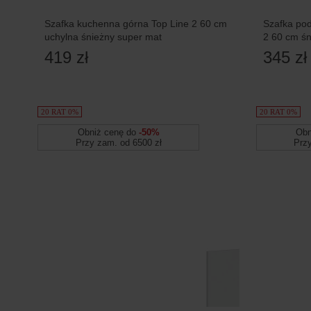
Szafka kuchenna górna Top Line 2 60 cm
Szafka pod
uchylna śnieżny super mat
2 60 cm śn
419 zł
345 zł
20 RAT 0%
20 RAT 0%
Obniż cenę do
-50%
Obn
Przy zam. od 6500 zł
Prz