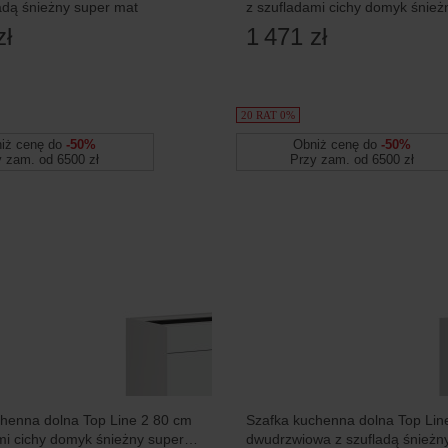
adą śnieżny super mat
z szufladami cichy domyk śnież
mat
zł
1 471 zł
20 RAT 0%
iż cenę do
-50%
Obniż cenę do
-50%
y zam. od 6500 zł
Przy zam. od 6500 zł
henna dolna Top Line 2 80 cm
Szafka kuchenna dolna Top Lin
mi cichy domyk śnieżny super
dwudrzwiowa z szufladą śnieżn