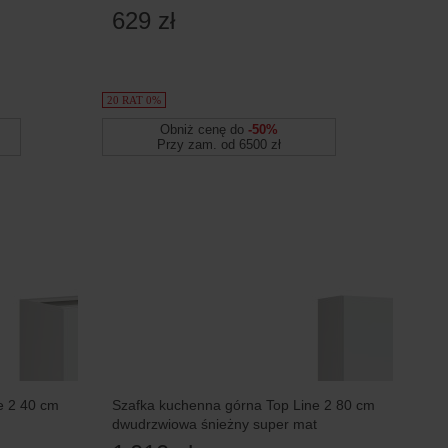
629 zł
20 RAT 0%
Obniż cenę do
-50%
Przy zam. od 6500 zł
e 2 40 cm
Szafka kuchenna górna Top Line 2 80 cm
dwudrzwiowa śnieżny super mat