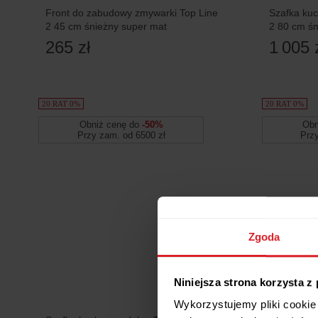
Front do zabudowy zmywarki Top Line
Szafka kuc
2 45 cm śnieżny super mat
2 80 cm ś
naroże 90
265 zł
1 005 
20 RAT 0%
20 RAT 0%
Obniż cenę do
-50%
Obn
Przy zam. od 6500 zł
Prz
Zgoda
Niniejsza strona korzysta z
Wykorzystujemy pliki cookie 