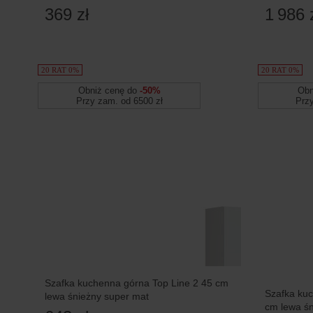
mat
369 zł
1 986 
20 RAT 0%
20 RAT 0%
Obniż cenę do
-50%
Obn
Przy zam. od 6500 zł
Prz
Szafka kuchenna górna Top Line 2 45 cm
Szafka ku
lewa śnieżny super mat
cm lewa śn