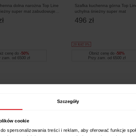
henna dolna narożna Top Line
Szafka kuchenna górna Top Lin
nieżny super mat zabudowuje
uchylna śnieżny super mat
x90 cm
zł
496 zł
20 RAT 0%
iż cenę do
-50%
Obniż cenę do
-50%
y zam. od 6500 zł
Przy zam. od 6500 zł
Szczegóły
 plików cookie
do spersonalizowania treści i reklam, aby oferować funkcje sp