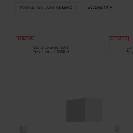
wyczyść filtry
Kolekcja: Family Line Top Line 2
Produkty
20 RAT 0%
20 RAT 0%
Obniż cenę do
-50%
Obn
Przy zam. od 6500 zł
Prz