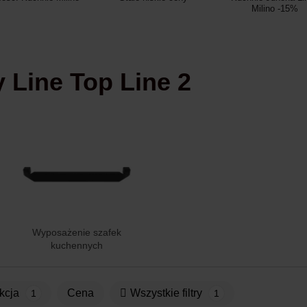
Milino -15%
y Line Top Line 2
Wyposażenie szafek
kuchennych
ekcja
Cena
Wszystkie filtry
1
1