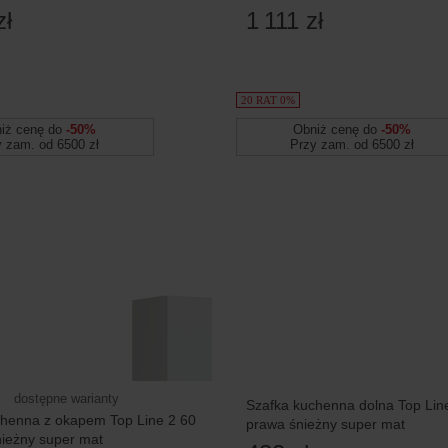
mat
zł
1 111 zł
20 RAT 0%
iż cenę do
-50%
Obniż cenę do
-50%
y zam. od 6500 zł
Przy zam. od 6500 zł
dostępne warianty
Szafka kuchenna dolna Top Lin
chenna z okapem Top Line 2 60
prawa śnieżny super mat
ieżny super mat