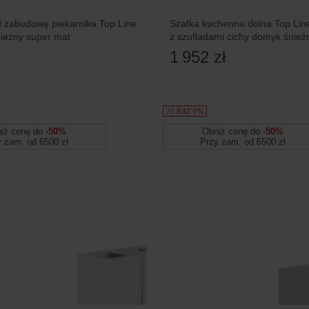
 zabudowę piekarnika Top Line
Szafka kuchenna dolna Top Lin
ieżny super mat
z szufladami cichy domyk śnież
mat
1 952 zł
20 RAT 0%
iż cenę do
-50%
Obniż cenę do
-50%
y zam. od 6500 zł
Przy zam. od 6500 zł