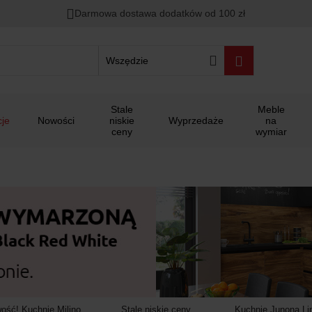
00
00
00
Darmowa dostawa dodatków od 100 zł
ało
:
:
:
Wszędzie
Stale
Meble
je
Nowości
niskie
Wyprzedaże
na
ceny
wymiar
ość! Kuchnie Milino
Stale niskie ceny
Kuchnie Junona Lin