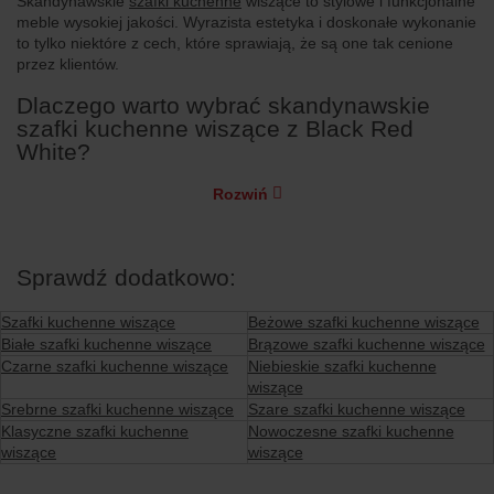
Skandynawskie
szafki kuchenne
wiszące to stylowe i funkcjonalne
meble wysokiej jakości. Wyrazista estetyka i doskonałe wykonanie
to tylko niektóre z cech, które sprawiają, że są one tak cenione
przez klientów.
Dlaczego warto wybrać skandynawskie
szafki kuchenne wiszące z Black Red
White?
Rozwiń
Sprawdź dodatkowo:
Szafki kuchenne wiszące
Beżowe szafki kuchenne wiszące
Białe szafki kuchenne wiszące
Brązowe szafki kuchenne wiszące
Czarne szafki kuchenne wiszące
Niebieskie szafki kuchenne
wiszące
Srebrne szafki kuchenne wiszące
Szare szafki kuchenne wiszące
Klasyczne szafki kuchenne
Nowoczesne szafki kuchenne
wiszące
wiszące