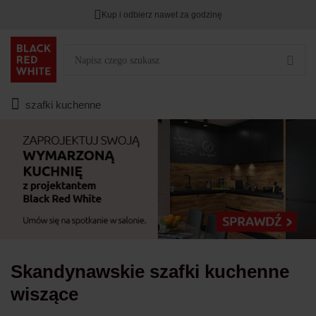
Kup i odbierz nawet za godzinę
Rabat na
HITY DNIA
przy zapisie na Newsletter.
Zostało
00
00
00
:
:
:
szafki kuchenne
Skandynawskie szafki kuchenne
wiszące