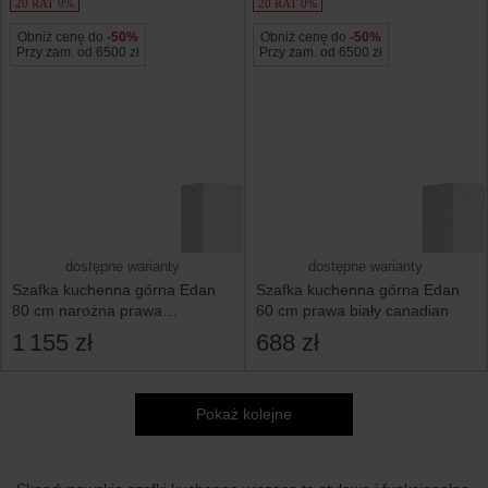
20 RAT 0%
20 RAT 0%
Obniż cenę do
-50%
Obniż cenę do
-50%
Przy zam. od 6500 zł
Przy zam. od 6500 zł
dostępne warianty
dostępne warianty
Szafka kuchenna górna Edan
Szafka kuchenna górna Edan
80 cm narożna prawa
60 cm prawa biały canadian
biały canadian zabudowuje
1 155 zł
688 zł
naroże 80x95cm
Pokaż kolejne