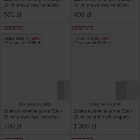
50 cm prawa biały canadian
40 cm prawa biały canadian
531 zł
459 zł
20 RAT 0%
20 RAT 0%
Obniż cenę do
-50%
Obniż cenę do
-50%
Przy zam. od 6500 zł
Przy zam. od 6500 zł
dostępne warianty
dostępne warianty
Szafka kuchenna górna Edan
Szafka kuchenna górna Edan
50 cm prawa biały canadian
60 cm ze srebrnym okapem
biały canadian
770 zł
1 385 zł