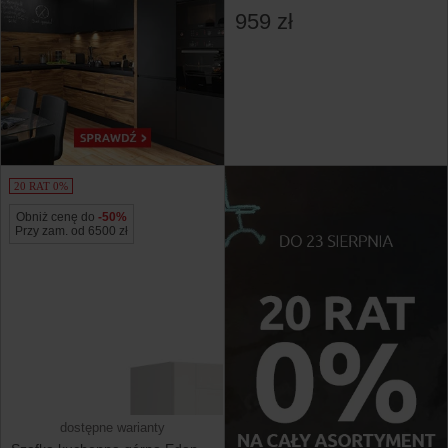
biały canadian
959 zł
20 RAT 0%
Obniż cenę do
-50%
Przy zam. od 6500 zł
dostępne warianty