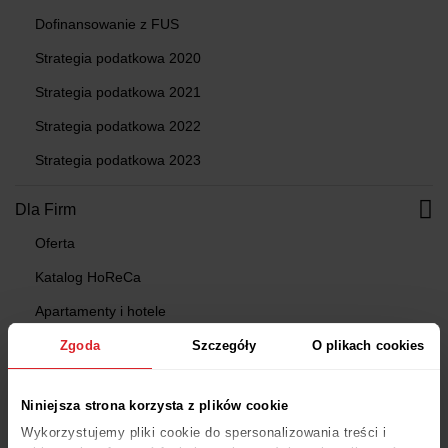
Dofinansowanie z FUS
Strategia podatkowa 2020
Strategia podatkowa 2021
Strategia podatkowa 2022
Strategia podatkowa 2023
Dla Firm
Oferta
Katalog HoReCa
Apartamenty i hotele
Kawiarnie i restauracje
Zgoda
Szczegóły
O plikach cookies
Wyposażenie biura
Niniejsza strona korzysta z plików cookie
Kontakt dla Firm
Wykorzystujemy pliki cookie do spersonalizowania treści i
Marketplace