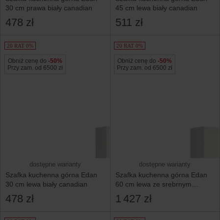
30 cm prawa biały canadian
45 cm lewa biały canadian
478 zł
511 zł
20 RAT 0%
20 RAT 0%
Obniż cenę do
-50%
Obniż cenę do
-50%
Przy zam. od 6500 zł
Przy zam. od 6500 zł
dostępne warianty
dostępne warianty
Szafka kuchenna górna Edan
Szafka kuchenna górna Edan
30 cm lewa biały canadian
60 cm lewa ze srebrnym
okapem lewa biały canadian
478 zł
1 427 zł