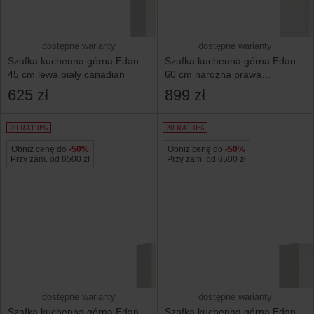
dostępne warianty
dostępne warianty
Szafka kuchenna górna Edan
Szafka kuchenna górna Edan
45 cm lewa biały canadian
60 cm narożna prawa
biały canadian
625 zł
899 zł
20 RAT 0%
20 RAT 0%
Obniż cenę do
-50%
Obniż cenę do
-50%
Przy zam. od 6500 zł
Przy zam. od 6500 zł
dostępne warianty
dostępne warianty
Szafka kuchenna górna Edan
Szafka kuchenna górna Edan