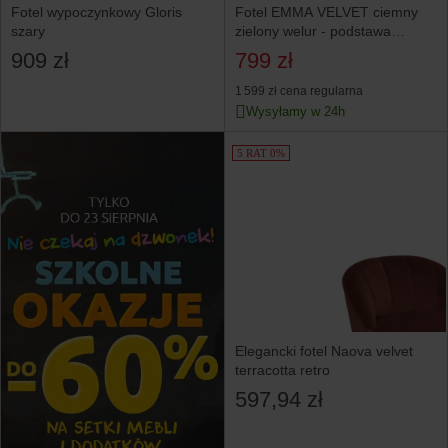
Fotel wypoczynkowy Gloris
Fotel EMMA VELVET ciemny
szary
zielony welur - podstawa
czarna
909 zł
799 zł
1 599 zł
cena regularna
Wysyłamy w 24h
5 RAT 0%
Elegancki fotel Naova velvet
terracotta retro
597,94 zł