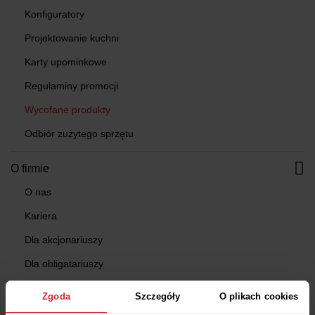
Konfiguratory
Projektowanie kuchni
Karty upominkowe
Regulaminy promocji
Wycofane produkty
Odbiór zużytego sprzętu
O firmie
O nas
Kariera
Dla akcjonariuszy
Dla obligatariuszy
Kontakt
Zgoda
Szczegóły
O plikach cookies
Dofinansowanie z FUS