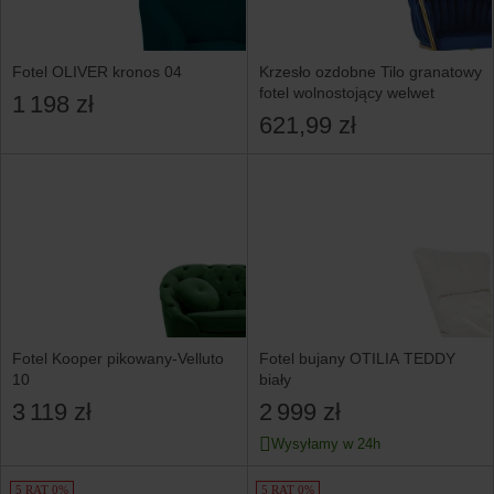
Fotel OLIVER kronos 04
Krzesło ozdobne Tilo granatowy
fotel wolnostojący welwet
1 198 zł
621,99 zł
Fotel Kooper pikowany-Velluto
Fotel bujany OTILIA TEDDY
10
biały
3 119 zł
2 999 zł
Wysyłamy w 24h
5 RAT 0%
5 RAT 0%