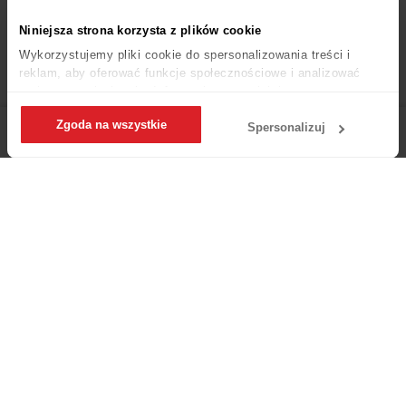
Strategia podatkowa 2020
Niniejsza strona korzysta z plików cookie
Wykorzystujemy pliki cookie do spersonalizowania treści i
Strategia podatkowa 2021
reklam, aby oferować funkcje społecznościowe i analizować
Strategia podatkowa 2022
ruch w naszej witrynie. Informacje o tym, jak korzystasz z
naszej witryny, udostępniamy partnerom społecznościowym,
Strategia podatkowa 2023
Zgoda na wszystkie
reklamowym i analitycznym. Partnerzy mogą połączyć te
Spersonalizuj
informacje z innymi danymi otrzymanymi od Ciebie lub
Główna
Menu
Zaloguj się
Ulubione
Koszyk
Dla Firm
uzyskanymi podczas korzystania z ich usług.
Oferta
Katalog HoReCa
Apartamenty i hotele
Kawiarnie i restauracje
Wyposażenie biura
Kontakt dla Firm
Marketplace