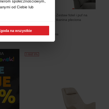
artnerom społecznościowym,
anymi od Ciebie lub
uto 10-like
KONSIMO TOMIS Zestaw fotel i puf na
bukowych nogach tkanina pleciona
2 699 zł
Zgoda na wszystkie
3 199 zł
cena regularna
5 RAT 0%