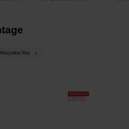
intage
Wszystkie filtry
1
PROMOCJA
5 RAT 0%