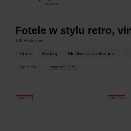
cenach
Fotele w stylu retro, v
138 Produktów
Cena
rodzaj
możliwość rozkładania
wyczyść filtry
Styl: Retro
Produkty
5 RAT 0%
5 RAT 0%