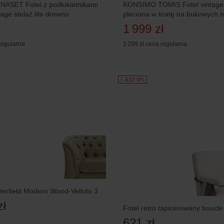
ASET Fotel z podłokietnikami
KONSIMO TOMIS Fotel vintage 
tage stelaż lite drewno
pleciona w kratę na bukowych 
1 999 zł
regularna
2 299 zł
cena regularna
5 RAT 0%
terfield Modern Wood-Velluto 3
zł
Fotel retro tapicerowany boucle 
621 zł