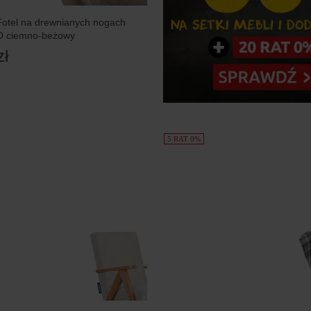
otel na drewnianych nogach
O ciemno-beżowy
zł
5 RAT 0%