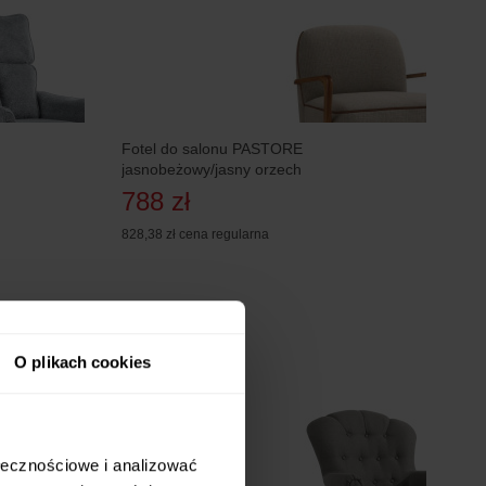
Fotel do salonu PASTORE
jasnobeżowy/jasny orzech
788 zł
828,38 zł
cena regularna
O plikach cookies
ołecznościowe i analizować