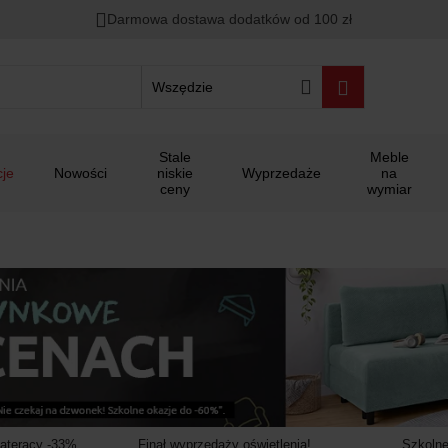
00
00
00
Darmowa dostawa dodatków od 100 zł
ało
:
:
:
Wszędzie
Stale
Meble
je
Nowości
niskie
Wyprzedaże
na
ceny
wymiar
materacy -33%
Finał wyprzedaży oświetlenia!
Szkolne