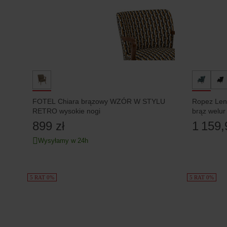
FOTEL Chiara brązowy WZÓR W STYLU
Ropez Lent
RETRO wysokie nogi
brąz welur
899 zł
1 159,
Wysyłamy w 24h
5 RAT 0%
5 RAT 0%