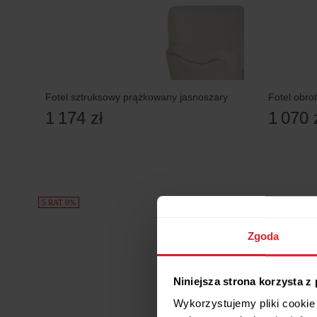
Fotel sztruksowy prążkowany jasnoszary
Fotel obro
1 174 zł
1 070 
5 RAT 0%
5 RAT 0%
Zgoda
Niniejsza strona korzysta z
Wykorzystujemy pliki cookie 