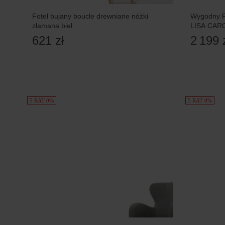
Fotel bujany boucle drewniane nóżki
Wygodny F
złamana biel
LISA CAR
621 zł
2 199 
5 RAT 0%
5 RAT 0%