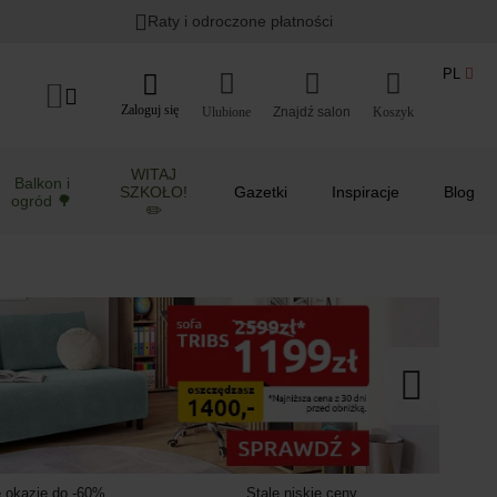
Lato w ogrodzie i na balkonie
>
Raty i odroczone płatności
PL
Zaloguj się
Ulubione
Koszyk
WITAJ
Balkon i
SZKOŁO!
Gazetki
Inspiracje
Blog
ogród 🌳
✏️
 okazje do -60%
Stale niskie ceny