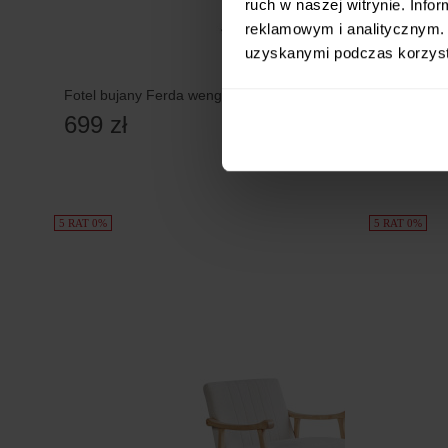
ruch w naszej witrynie. Inf
reklamowym i analitycznym. 
uzyskanymi podczas korzysta
Fotel bujany Ferda wenge/ print
Fotel EVA 
w tkaninie
699 zł
1 809 
5 RAT 0%
5 RAT 0%