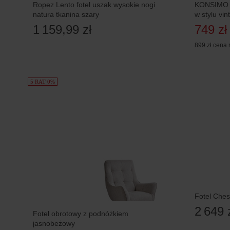
Ropez Lento fotel uszak wysokie nogi
KONSIMO N
natura tkanina szary
w stylu vin
1 159,99 zł
749 zł
899 zł
cena 
5 RAT 0%
Fotel Ches
2 649 
Fotel obrotowy z podnóżkiem
jasnobeżowy