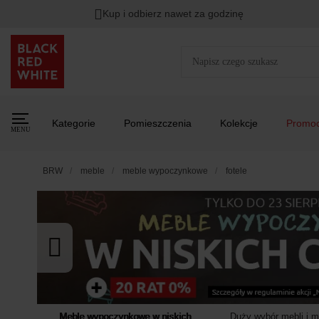
Kup i odbierz nawet za godzinę
Rabat na
HITY DNIA
przy zapisie na Newsletter.
Zost
Kategorie
Pomieszczenia
Kolekcje
Promoc
MENU
BRW
meble
meble wypoczynkowe
fotele
Meble wypoczynkowe w niskich
Duży wybór mebli i 