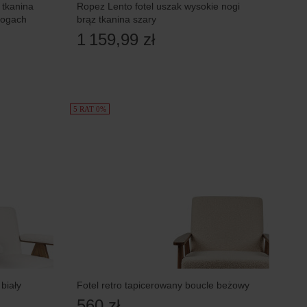
tkanina
Ropez Lento fotel uszak wysokie nogi
nogach
brąz tkanina szary
1 159,99 zł
5 RAT 0%
biały
Fotel retro tapicerowany boucle beżowy
560 zł