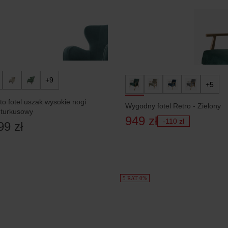
+9
+5
o fotel uszak wysokie nogi
Wygodny fotel Retro - Zielony
 turkusowy
949 zł
-110 zł
99 zł
5 RAT 0%