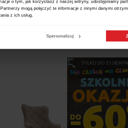
ormacje o tym, jak korzystasz z naszej witryny, udostępniamy p
Partnerzy mogą połączyć te informacje z innymi danymi otrzym
nia z ich usług.
Fotel rozkładany Flic 77 cm-Vell
oak
do salonu z szerokim oparciem
4 159 zł
 boucle kremowy
Spersonalizuj
zł