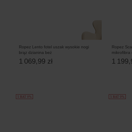
Ropez Lento fotel uszak wysokie nogi
Ropez Scan
brąz dzianina beż
mikrofibra
1 069,99 zł
1 199,
5 RAT 0%
5 RAT 0%