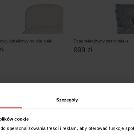
towy kubełkowy boucle biały
Fotel telewizyjny szary relaks
zł
999 zł
Szczegóły
 plików cookie
do spersonalizowania treści i reklam, aby oferować funkcje sp