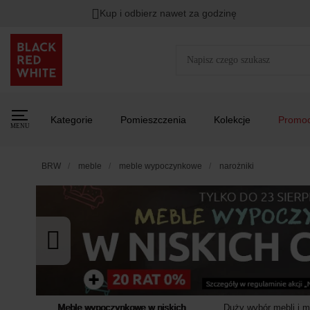
Kup i odbierz nawet za godzinę
Rabat na
HITY DNIA
przy zapisie na Newsletter.
Zost
Kategorie
Pomieszczenia
Kolekcje
Promoc
MENU
BRW
meble
meble wypoczynkowe
narożniki
Meble wypoczynkowe w niskich
Duży wybór mebli i 