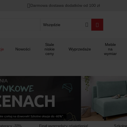
00
00
00
Darmowa dostawa dodatków od 100 zł
ało
:
:
:
Wszędzie
Stale
Meble
je
Nowości
niskie
Wyprzedaże
na
ceny
wymiar
materacy -33%
Finał wyprzedaży oświetlenia!
Szkolne