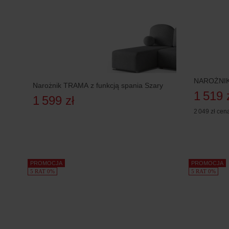
NAROŻNIK 
Narożnik TRAMA z funkcją spania Szary
1 519 
1 599 zł
2 049 zł
cena
PROMOCJA
PROMOCJA
5 RAT 0%
5 RAT 0%