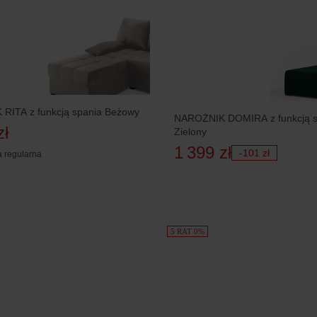
RITA z funkcją spania Beżowy
NAROŻNIK DOMIRA z funkcją s
zł
Zielony
1 399 zł
-101 zł
 regularna
5 RAT 0%