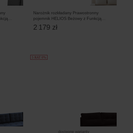
nny
Narożnik rozkładany Prawostronny
kcją
pojemnik HELIOS Beżowy z Funkcją
spania
2 179 zł
5 RAT 0%
dostępne warianty