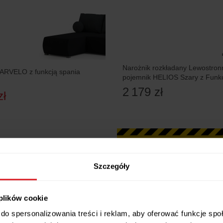
Narożnik rozkładany Lewostron
PARVELO z funkcją spania
pojemnik HELIOS Szary z Funkc
2 179 zł
zł
Szczegóły
 plików cookie
do spersonalizowania treści i reklam, aby oferować funkcje sp