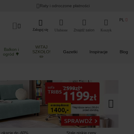
Lato w ogrodzie i na balkonie
>
Raty i odroczone płatności
PL
Zaloguj się
Ulubione
Koszyk
WITAJ
Balkon i
SZKOŁO!
Gazetki
Inspiracje
Blog
ogród 🌳
✏️
 okazje do -60%
Stale niskie ceny