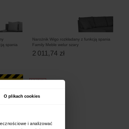
ny
Narożnik Wigo rozkładany z funkcją spania
ją spania
Family Meble welur szary
2 011,74 zł
5 RAT 0%
O plikach cookies
ołecznościowe i analizować