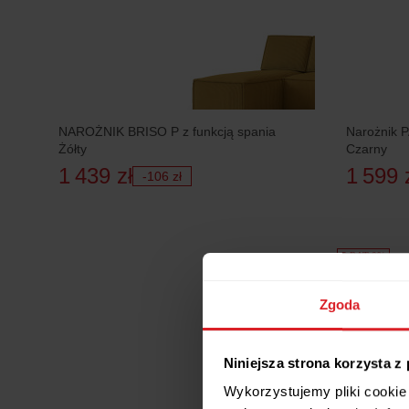
NAROŻNIK BRISO P z funkcją spania
Narożnik 
Żółty
Czarny
1 439 zł
1 599 
-106 zł
5 RAT 0%
Zgoda
Niniejsza strona korzysta z
Wykorzystujemy pliki cookie 