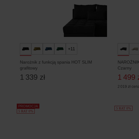
+11
Narożnik z funkcją spania HOT SLIM
NAROŻNIK 
grafitowy
Czarny
1 339 zł
1 499 
2 019 zł
cena
PROMOCJA
5 RAT 0%
5 RAT 0%