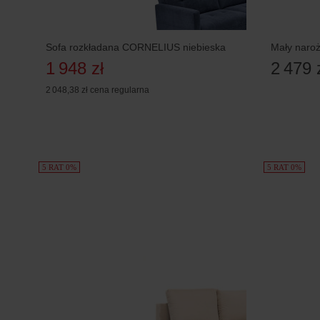
Sofa rozkładana CORNELIUS niebieska
Mały naroż
1 948 zł
2 479 
2 048,38 zł
cena regularna
5 RAT 0%
5 RAT 0%