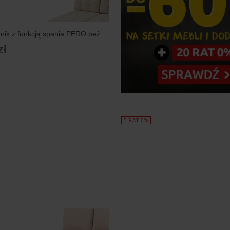
nik z funkcją spania PERO beż
zł
5 RAT 0%