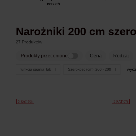
cenach
Narożniki 200 cm szer
27 Produktów
Produkty przecenione
Cena
rodzaj
wyczy
funkcja spania: tak
Szerokość (cm): 200 - 200
Produkty
5 RAT 0%
5 RAT 0%