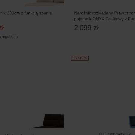
nik 200cm z funkcją spania
Narożnik rozkładany Prawostro
pojemnik ONYX Grafitowy z Fun
spania
zł
2 099 zł
 regularna
5 RAT 0%
dostępne warianty