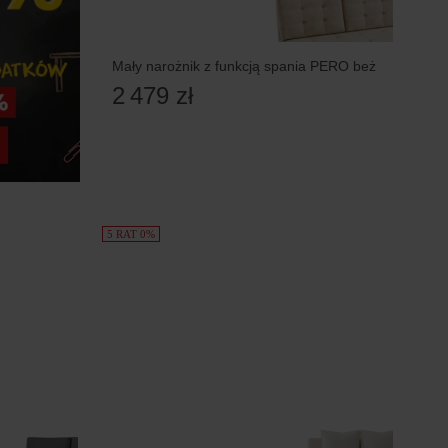
Mały narożnik z funkcją spania PERO beż
2 479 zł
5 RAT 0%