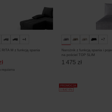
+4
+7
RITA M z funkcją spania
Narożnik z funkcją spania i poj
na pościel TOP SLIM
zł
1 475 zł
 regularna
PROMOCJA
5 RAT 0%