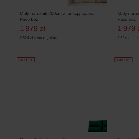
Mały narożnik 200cm z funkcją spania
Mały naroż
Paco beż
Paco beż
1 979 zł
1 979 
2 524 zł
cena regularna
2 524 zł
cena
5 RAT 0%
5 RAT 0%