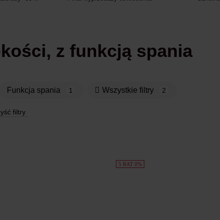
okości, z funkcją spania
funkcja spania
Wszystkie filtry
1
2
ść filtry
5 RAT 0%