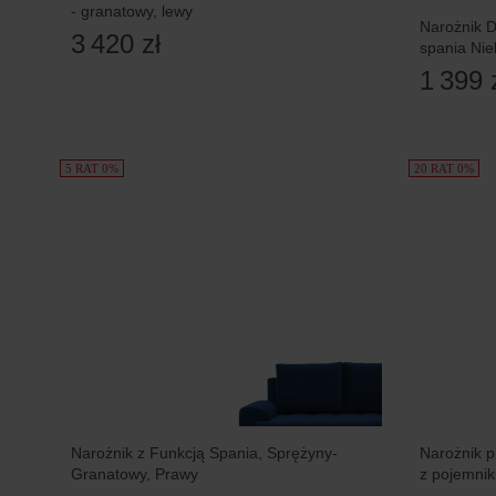
- granatowy, lewy
Narożnik D
3 420 zł
spania Nie
1 399 
5 RAT 0%
20 RAT 0%
Narożnik z Funkcją Spania, Sprężyny-
Narożnik p
Granatowy, Prawy
z pojemnik