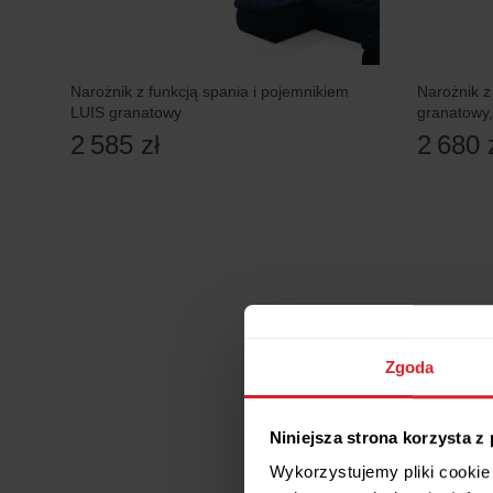
Narożnik z funkcją spania i pojemnikiem
Narożnik 
LUIS granatowy
granatowy
2 585 zł
2 680 
Zgoda
Niniejsza strona korzysta z
Wykorzystujemy pliki cookie 