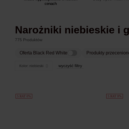
cenach
Narożniki niebieskie i
775 Produktów
Oferta Black Red White
Produkty przecenion
wyczyść filtry
Kolor: niebieski
Produkty
5 RAT 0%
5 RAT 0%