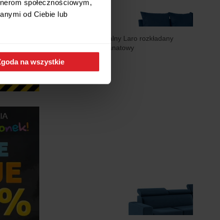
artnerom społecznościowym,
anymi od Ciebie lub
Narożnik uniwersalny Laro rozkładany
z pojemnikiem granatowy
1 949 zł
Zgoda na wszystkie
Wysyłamy w 24h