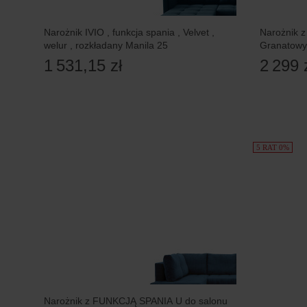
Narożnik IVIO , funkcja spania , Velvet ,
Narożnik z
welur , rozkładany Manila 25
Granatowy
1 531,15 zł
2 299 
5 RAT 0%
Narożnik z FUNKCJĄ SPANIA U do salonu