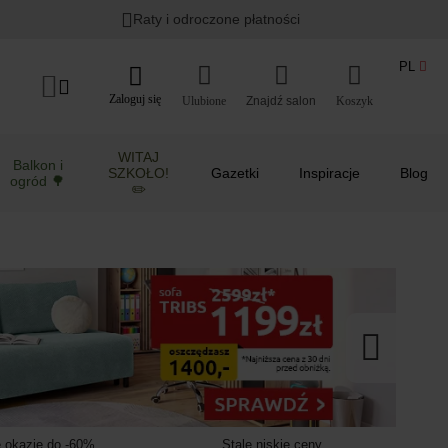
Lato w ogrodzie i na balkonie
>
Raty i odroczone płatności
PL
Zaloguj się
Ulubione
Koszyk
WITAJ
Balkon i
SZKOŁO!
Gazetki
Inspiracje
Blog
ogród 🌳
✏️
 okazje do -60%
Stale niskie ceny