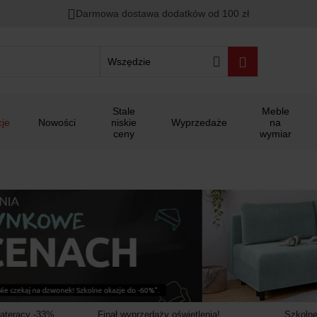
00
00
00
Darmowa dostawa dodatków od 100 zł
ało
:
:
:
Wszędzie
Stale
Meble
je
Nowości
niskie
Wyprzedaże
na
ceny
wymiar
materacy -33%
Finał wyprzedaży oświetlenia!
Szkolne