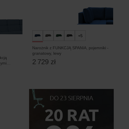
+5
Narożnik z FUNKCJĄ SPANIA, pojemniki -
granatowy, lewy
kcją
2 729 zł
nymi