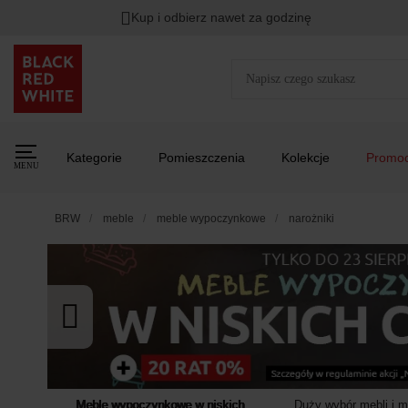
Kup i odbierz nawet za godzinę
Rabat na
HITY DNIA
przy zapisie na Newsletter.
Zost
Kategorie
Pomieszczenia
Kolekcje
Promoc
MENU
BRW
meble
meble wypoczynkowe
narożniki
Meble wypoczynkowe w niskich
Duży wybór mebli i 