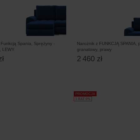
 Funkcją Spania, Sprężyny -
Narożnik z FUNKCJĄ SPANIA, po
, LEWY
granatowy, prawy
zł
2 460 zł
PROMOCJA
5 RAT 0%