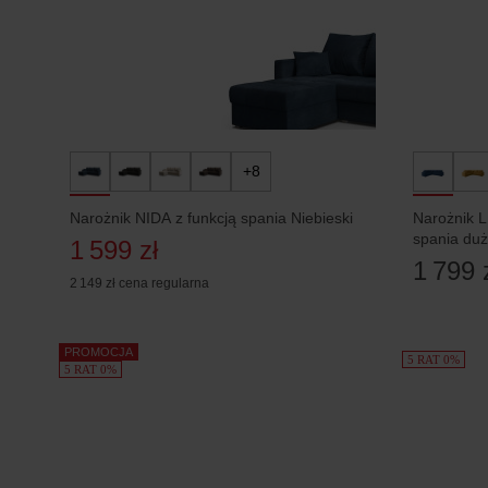
+8
Narożnik NIDA z funkcją spania Niebieski
Narożnik L
spania duż
1 599 zł
1 799 
2 149 zł
cena regularna
PROMOCJA
5 RAT 0%
5 RAT 0%