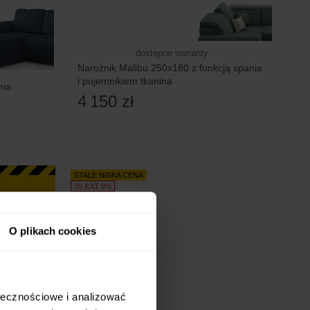
dostępne warianty
Narożnik Malibu 250x180 z funkcją spania
i pojemnikiem tkanina
nia
4 150 zł
STALE NISKA CENA
20 RAT 0%
O plikach cookies
ołecznościowe i analizować