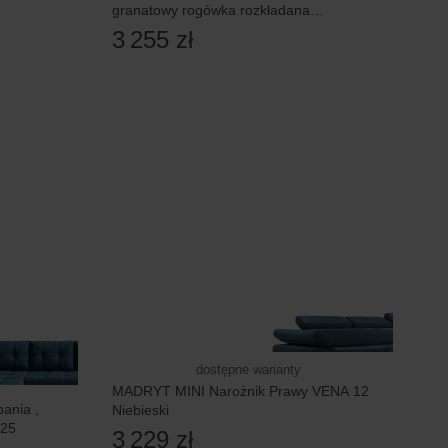
granatowy rogówka rozkładana
wybór strony
3 255 zł
dostępne warianty
MADRYT MINI Narożnik Prawy VENA 12
ania ,
Niebieski
 25
3 229 zł