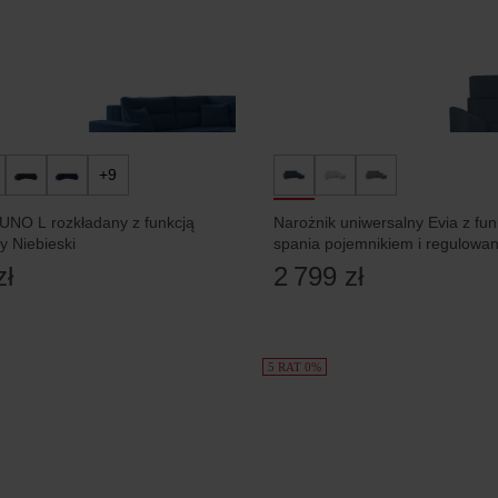
+9
UNO L rozkładany z funkcją
Narożnik uniwersalny Evia z fun
y Niebieski
spania pojemnikiem i regulowa
zagłówkami niebieski
zł
2 799 zł
5 RAT 0%