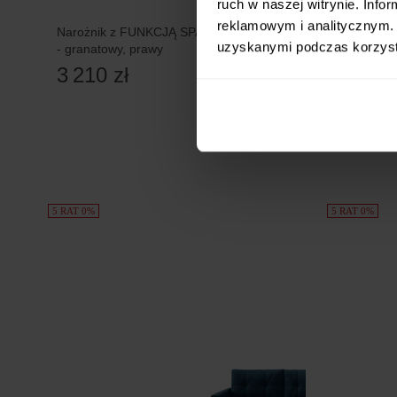
ruch w naszej witrynie. Inf
reklamowym i analitycznym. 
Narożnik z FUNKCJĄ SPANIA U, pojemniki
Narożnik 
uzyskanymi podczas korzysta
- granatowy, prawy
granatowy,
3 210 zł
3 049 
5 RAT 0%
5 RAT 0%