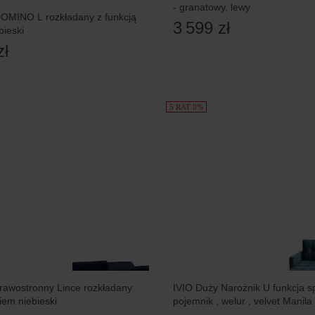
- granatowy, lewy
OMINO L rozkładany z funkcją
3 599 zł
bieski
zł
5 RAT 0%
rawostronny Lince rozkładany
IVIO Duży Narożnik U funkcja sp
iem niebieski
pojemnik , welur , velvet Manila