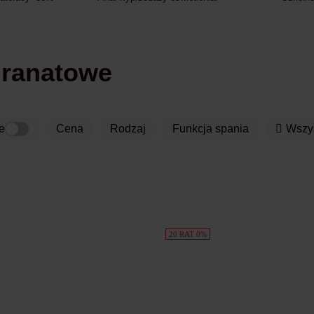
 granatowe
e
Cena
rodzaj
funkcja spania
Wszy
20 RAT 0%