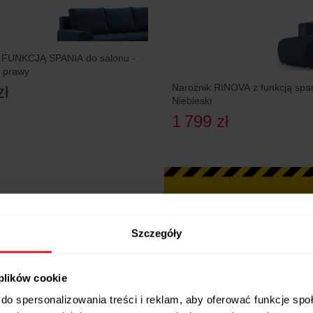
z FUNKCJĄ SPANIA do salonu -
, prawy
Narożnik RINOVA z funkcją spa
zł
Niebieski
1 799 zł
Szczegóły
 plików cookie
do spersonalizowania treści i reklam, aby oferować funkcje sp