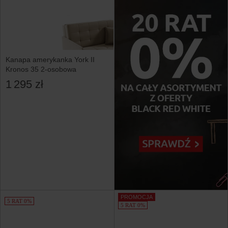
Kanapa amerykanka York II
Kronos 35 2-osobowa
1 295 zł
PROMOCJA
5 RAT 0%
5 RAT 0%