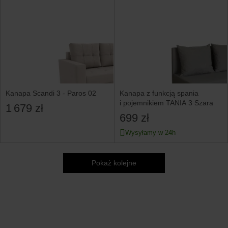
Kanapa Scandi 3 - Paros 02
Kanapa z funkcją spania
i pojemnikiem TANIA 3 Szara
1 679 zł
699 zł
Wysyłamy w 24h
Pokaż kolejne