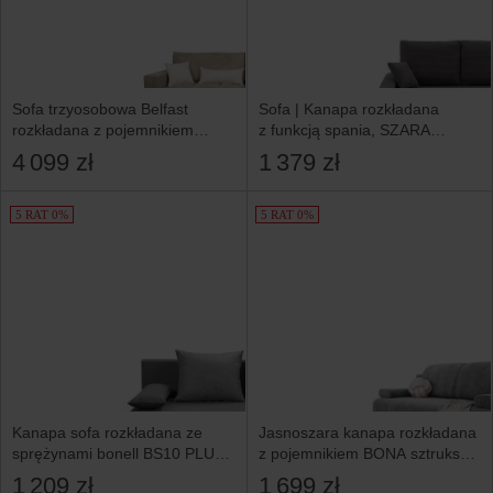
Sofa trzyosobowa Belfast
Sofa | Kanapa rozkładana
rozkładana z pojemnikiem
z funkcją spania, SZARA
plecionka beżowa
DORMA
4 099 zł
1 379 zł
5 RAT 0%
5 RAT 0%
Kanapa sofa rozkładana ze
Jasnoszara kanapa rozkładana
sprężynami bonell BS10 PLUS
z pojemnikiem BONA sztruks
Szara
bonell
1 209 zł
1 699 zł