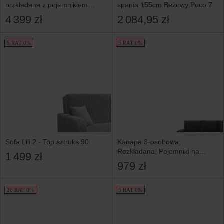
rozkładana z pojemnikiem
spania 155cm Beżowy Poco 7
różowa
4 399 zł
2 084,95 zł
5 RAT 0%
5 RAT 0%
Sofa Lili 2 - Top sztruks 90
Kanapa 3-osobowa,
Rozkładana, Pojemniki na
1 499 zł
pościel, Kolor Szary
979 zł
20 RAT 0%
5 RAT 0%