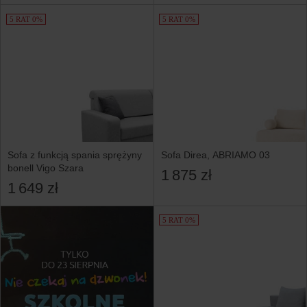
5 RAT 0%
5 RAT 0%
Sofa z funkcją spania sprężyny
Sofa Direa, ABRIAMO 03
bonell Vigo Szara
1 875 zł
1 649 zł
5 RAT 0%