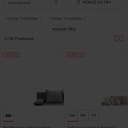
POKAŻ FILTRY
popularność
rozmiar: 2-osobowa
rozmiar: 3-osobowa
wyczyść filtry
1718 Produktów
Produkty
5 RAT 0%
20 RAT 0%
+4
Rozkładana sofa z funkcją
Sofa trzyosobowa Royal IV