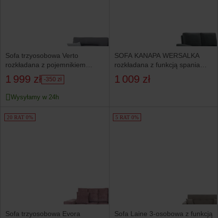
Sofa trzyosobowa Verto
SOFA KANAPA WERSALKA
rozkładana z pojemnikiem
rozkładana z funkcją spania
welurowa szara
szara
1 999 zł
1 009 zł
-350 zł
Wysyłamy w 24h
20 RAT 0%
5 RAT 0%
Sofa trzyosobowa Evora
Sofa Laine 3-osobowa z funkcją