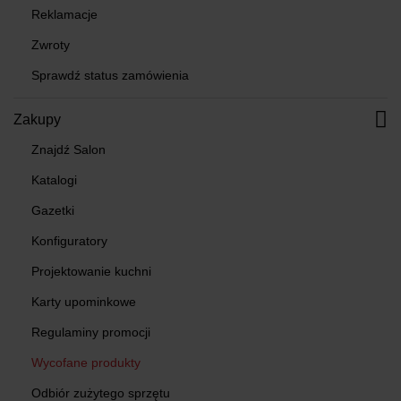
Reklamacje
Zwroty
Sprawdź status zamówienia
Zakupy
Znajdź Salon
Katalogi
Gazetki
Konfiguratory
Projektowanie kuchni
Karty upominkowe
Regulaminy promocji
Wycofane produkty
Odbiór zużytego sprzętu