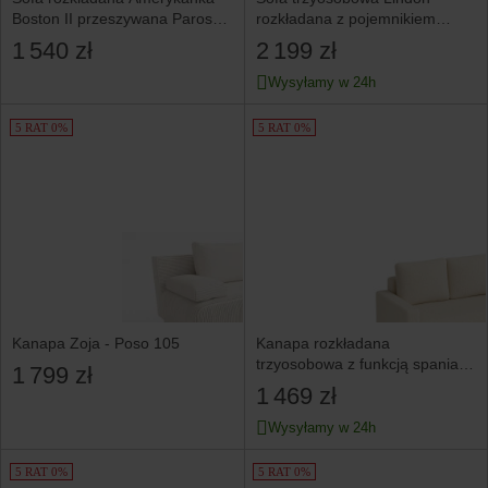
Boston II przeszywana Paros
rozkładana z pojemnikiem
02
szenilowa szara
1 540 zł
2 199 zł
Wysyłamy w 24h
5 RAT 0%
5 RAT 0%
Kanapa Zoja - Poso 105
Kanapa rozkładana
trzyosobowa z funkcją spania
1 799 zł
SILVER PRIMA boucle
1 469 zł
kremowa
Wysyłamy w 24h
5 RAT 0%
5 RAT 0%