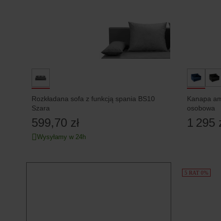
Rozkładana sofa z funkcją spania BS10
Kanapa ame
Szara
osobowa
599,70 zł
1 295 
Wysyłamy w 24h
5 RAT 0%
Sofa