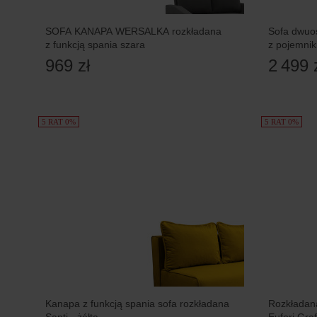
SOFA KANAPA WERSALKA rozkładana
Sofa dwuo
z funkcją spania szara
z pojemni
969 zł
2 499 
5 RAT 0%
5 RAT 0%
Kanapa z funkcją spania sofa rozkładana
Rozkładana