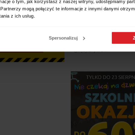
ormacje o tym, jak korzystasz z naszej witryny, udostępniamy p
Partnerzy mogą połączyć te informacje z innymi danymi otrzym
nia z ich usług.
Kanapa rozkładana z funkcją sp
Lunera 2 sztruks szary
Spersonalizuj
805,44 zł
Wysyłamy w 24h