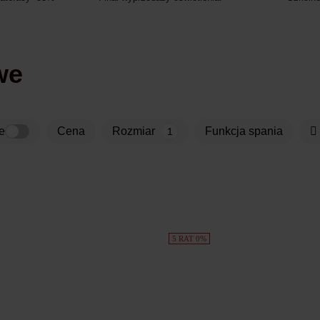
we
e
Cena
rozmiar
funkcja spania
1
5 RAT 0%