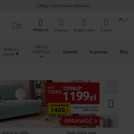
Lato w ogrodzie i na balkonie
>
Raty i odroczone płatności
PL
Zaloguj się
Ulubione
Koszyk
WITAJ
Balkon i
SZKOŁO!
Gazetki
Inspiracje
Blog
ogród 🌳
✏️
 okazje do -60%
Stale niskie ceny