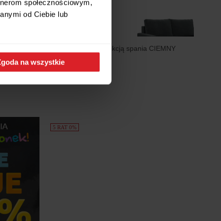
artnerom społecznościowym,
anymi od Ciebie lub
ania
Sofa kanapa z funkcją spania CIEMNY
SZARY
Zgoda na wszystkie
849 zł
5 RAT 0%