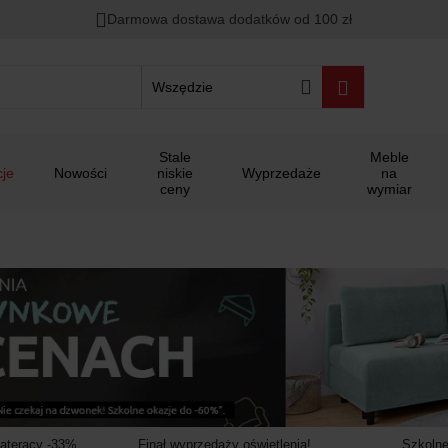
00
00
00
Darmowa dostawa dodatków od 100 zł
ało
:
:
:
Wszędzie
Stale
Meble
je
Nowości
niskie
Wyprzedaże
na
ceny
wymiar
materacy -33%
Finał wyprzedaży oświetlenia!
Szkolne