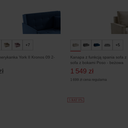
+7
+5
rykanka York II Kronos 09 2-
Kanapa z funkcją spania sofa z
sofa z bokami Poso - beżowa
zł
1 549 zł
1 699 zł
cena regularna
5 RAT 0%