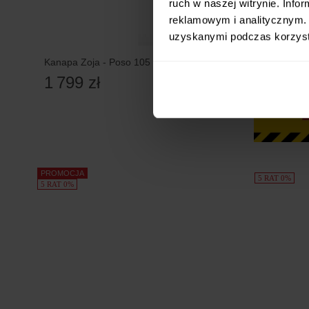
ruch w naszej witrynie. Inf
reklamowym i analitycznym. 
uzyskanymi podczas korzysta
Kanapa Zoja - Poso 105
1 799 zł
PROMOCJA
5 RAT 0%
5 RAT 0%