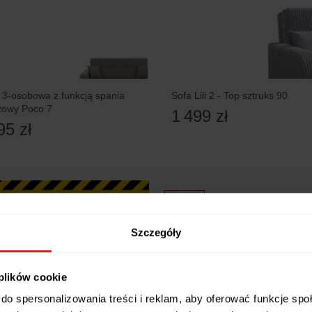
 3-osobowa z funkcją spania
Sofa Lili 2 - Top sztruks 90
owy Poco 7
1 499 zł
95 zł
5 RAT 0%
Szczegóły
 plików cookie
do spersonalizowania treści i reklam, aby oferować funkcje sp