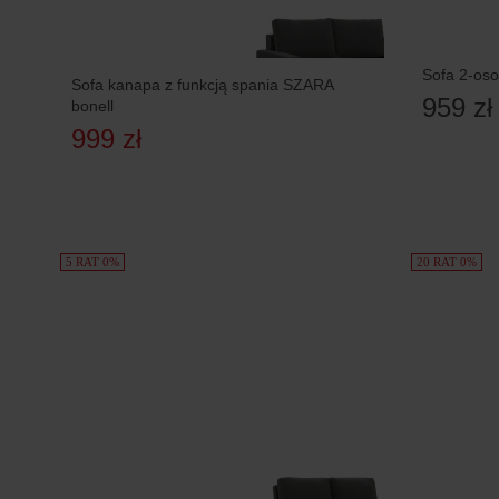
Sofa 2-oso
Sofa kanapa z funkcją spania SZARA
959 zł
bonell
999 zł
5 RAT 0%
20 RAT 0%