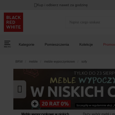
Kup i odbierz nawet za godzinę
Rabat na
HITY DNIA
przy zapisie na Newsletter.
Zost
Kategorie
Pomieszczenia
Kolekcje
Promoc
MENU
BRW
meble
meble wypoczynkowe
sofy
Meble wypoczynkowe w niskich
Duży wybór mebli i 