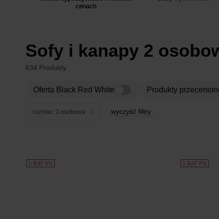
cenach
Sofy i kanapy 2 osobo
634 Produkty
Oferta Black Red White
Produkty przecenion
wyczyść filtry
rozmiar: 2-osobowa
Produkty
5 RAT 0%
5 RAT 0%