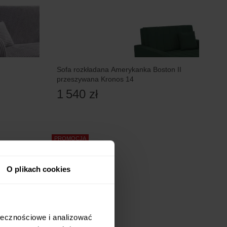
Sofa rozkładana Amerykanka Boston II
przeszywana Kronos 14
1 540 zł
PROMOCJA
5 RAT 0%
O plikach cookies
ołecznościowe i analizować