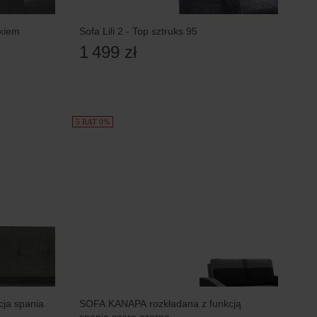
ikiem
Sofa Lili 2 - Top sztruks 95
1 499 zł
5 RAT 0%
ja spania
SOFA KANAPA rozkładana z funkcją