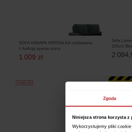
Sofa Laine
SOFA KANAPA WERSALKA rozkładana
155cm Beż
z funkcją spania szara
2 084,
1 009 zł
5 RAT 0%
Zgoda
Niniejsza strona korzysta z
Wykorzystujemy pliki cookie 