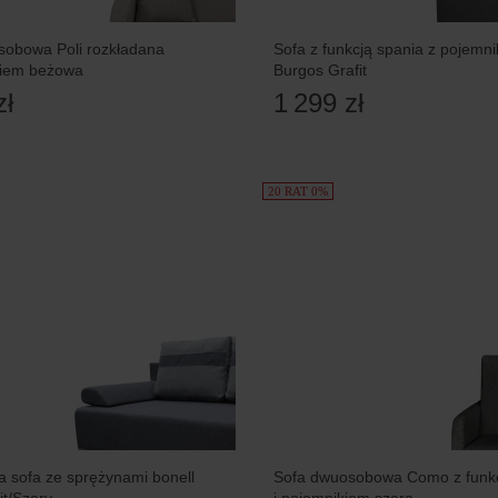
sobowa Poli rozkładana
Sofa z funkcją spania z pojemn
kiem beżowa
Burgos Grafit
zł
1 299 zł
20 RAT 0%
 sofa ze sprężynami bonell
Sofa dwuosobowa Como z funkc