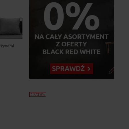
ężynami
5 RAT 0%