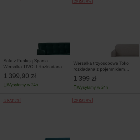
20 RAT 0%
Sofa z Funkcją Spania
Wersalka trzyosobowa Toko
Wersalka TIVOLI Rozkładana
rozkładana z pojemnikiem
Zielona Welurowa do Salonu
1 399,90 zł
szara
1 399 zł
Wysyłamy w 24h
Wysyłamy w 24h
5 RAT 0%
20 RAT 0%