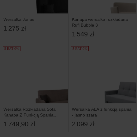
Wersalka Jonas
Kanapa wersalka rozkładana
Rufi Bubble 3
1 275 zł
1 549 zł
5 RAT 0%
5 RAT 0%
Wersalka Rozkładana Sofa
Wersalka ALA z funkcją spania
Kanapa Z Funkcją Spania
- jasno szara
Dwuosobowa Beżowa ASPEN
1 749,90 zł
2 099 zł