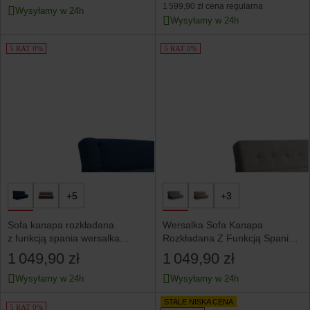
1 599,90 zł
cena regularna
Wysyłamy w 24h
Wysyłamy w 24h
5 RAT 0%
5 RAT 0%
+5
+3
Sofa kanapa rozkładana
Wersalka Sofa Kanapa
z funkcją spania wersalka
Rozkładana Z Funkcją Spania
dwuosobowa granatowa piano
Dwuosobowa Szara ARUBA
1 049,90 zł
1 049,90 zł
Wysyłamy w 24h
Wysyłamy w 24h
STALE NISKA CENA
5 RAT 0%