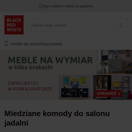
Kup i odbierz nawet za godzinę
TYLKO DZIŚ
DODATKOWE -3%
PRZY ZAKUPIE 2
Zostało
00
00
00
:
:
:
meble do przechowywania
Miedziane komody do salonu
jadalni