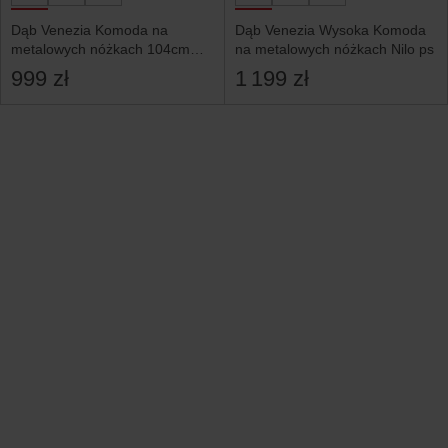
Dąb Venezia Komoda na
Dąb Venezia Wysoka Komoda
metalowych nóżkach 104cm
na metalowych nóżkach Nilo ps
Nilo ps
999 zł
1 199 zł