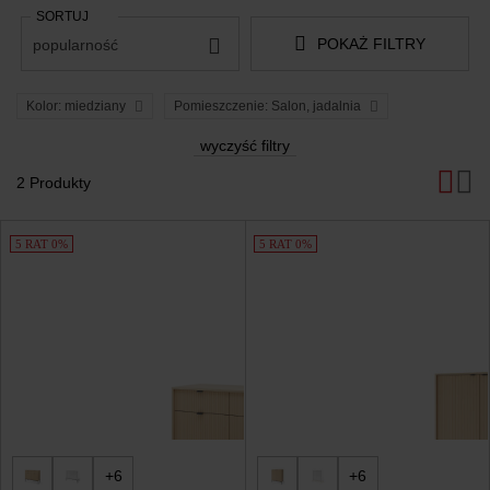
SORTUJ
POKAŻ FILTRY
popularność
Kolor: miedziany
Pomieszczenie: Salon, jadalnia
wyczyść filtry
2 Produkty
Produkty
5 RAT 0%
5 RAT 0%
+6
+6