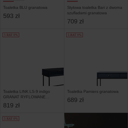
Toaletka BLU granatowa
Stylowa toaletka Bari z dwoma
szufladami granatowa
593 zł
709 zł
5 RAT 0%
5 RAT 0%
Toaletka LINK LS-9 indigo
Toaletka Pamiers granatowa
GRANAT RYFLOWANE
689 zł
FRONTY
819 zł
5 RAT 0%