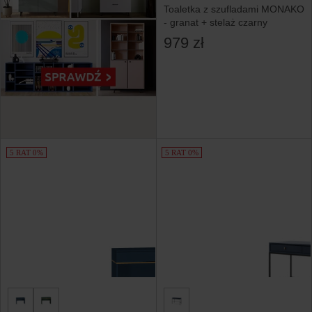
Toaletka z szufladami MONAKO
- granat + stelaż czarny
979 zł
5 RAT 0%
5 RAT 0%