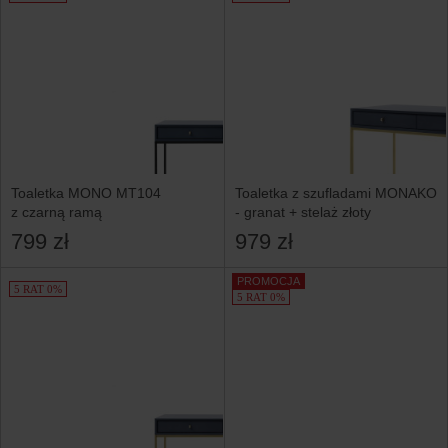
Toaletka MONO MT104
Toaletka z szufladami MONAKO
z czarną ramą
- granat + stelaż złoty
799 zł
979 zł
PROMOCJA
5 RAT 0%
5 RAT 0%