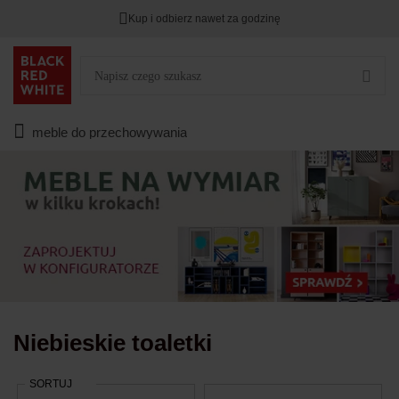
Kup i odbierz nawet za godzinę
Rabat na
HITY DNIA
przy zapisie na Newsletter.
Zostało
00
00
00
:
:
:
meble do przechowywania
Niebieskie toaletki
SORTUJ