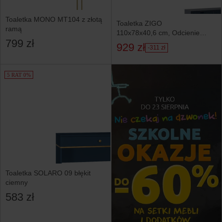
Toaletka MONO MT104 z złotą
Toaletka ZIGO
ramą
110x78x40,6 cm, Odcienie
799 zł
niebieskiego
929 zł
-311 zł
5 RAT 0%
Toaletka SOLARO 09 błękit
ciemny
583 zł