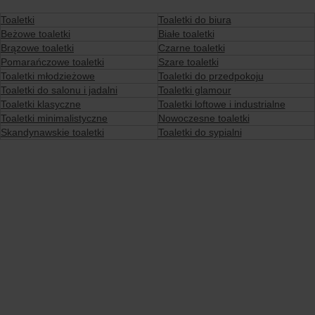
Toaletki
Toaletki do biura
Beżowe toaletki
Białe toaletki
Brązowe toaletki
Czarne toaletki
Pomarańczowe toaletki
Szare toaletki
Toaletki młodzieżowe
Toaletki do przedpokoju
Toaletki do salonu i jadalni
Toaletki glamour
Toaletki klasyczne
Toaletki loftowe i industrialne
Toaletki minimalistyczne
Nowoczesne toaletki
Skandynawskie toaletki
Toaletki do sypialni