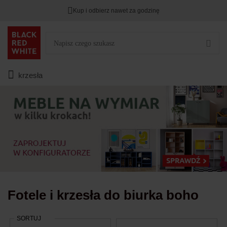
Kup i odbierz nawet za godzinę
Rabat na
HITY DNIA
przy zapisie na Newsletter.
Zostało
00
00
00
:
:
:
krzesła
Fotele i krzesła do biurka boho
SORTUJ