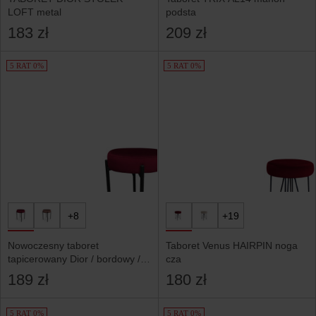
LOFT metal
podsta
183 zł
209 zł
5 RAT 0%
5 RAT 0%
+8
+19
Nowoczesny taboret
Taboret Venus HAIRPIN noga
tapicerowany Dior / bordowy /
cza
MG31
189 zł
180 zł
5 RAT 0%
5 RAT 0%