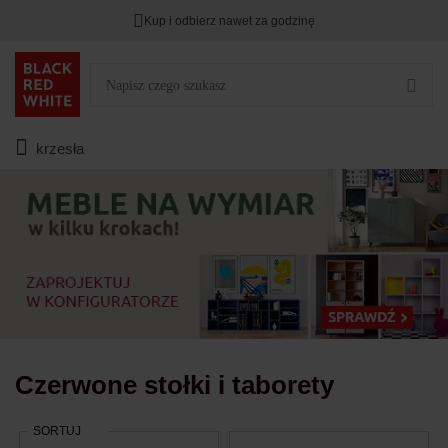
Kup i odbierz nawet za godzinę
Rabat na
HITY DNIA
przy zapisie na Newsletter.
Zostało
00
00
00
:
:
:
krzesła
Czerwone stołki i taborety
SORTUJ