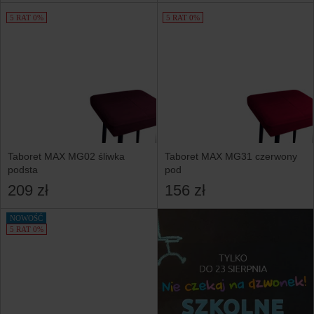
5 RAT 0%
5 RAT 0%
Taboret MAX MG02 śliwka
Taboret MAX MG31 czerwony
podsta
pod
209 zł
156 zł
NOWOŚĆ
5 RAT 0%