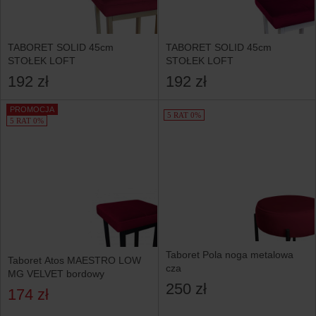
TABORET SOLID 45cm
TABORET SOLID 45cm
STOŁEK LOFT
STOŁEK LOFT
192 zł
192 zł
PROMOCJA
5 RAT 0%
5 RAT 0%
Taboret Pola noga metalowa
Taboret Atos MAESTRO LOW
cza
MG VELVET bordowy
250 zł
174 zł