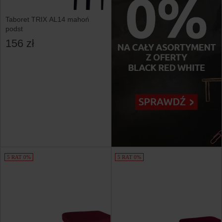
Taboret TRIX AL14 mahoń
podst
156 zł
5 RAT 0%
5 RAT 0%