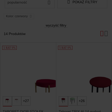
POKAŻ FILTRY
popularność
Kolor: czerwony
wyczyść filtry
14 Produktów
Produkty
5 RAT 0%
5 RAT 0%
+27
+26
TABORET DIOR STOŁEK
Taboret TRIX AL14 mahoń