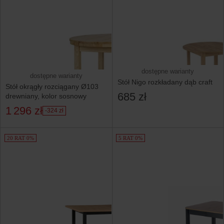
dostępne warianty
dostępne warianty
Stół Nigo rozkładany dąb craft
Stół okrągły rozciągany Ø103
685 zł
drewniany, kolor sosnowy
1 296 zł
-324 zł
20 RAT 0%
5 RAT 0%