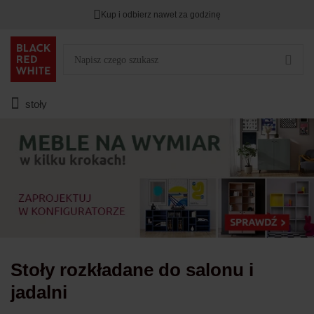
Kup i odbierz nawet za godzinę
Rabat na
HITY DNIA
przy zapisie na Newsletter.
Zostało
00
00
00
:
:
:
stoły
Stoły rozkładane do salonu i
jadalni