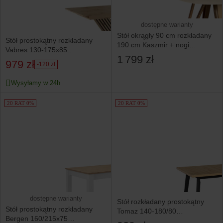
dostępne warianty
Stół okrągły 90 cm rozkładany
Stół prostokątny rozkładany
190 cm Kaszmir + nogi
Vabres 130-175x85
industrial MIEDŹ
1 799 zł
dąb artisan/czarny
979 zł
-120 zł
Wysyłamy w 24h
20 RAT 0%
20 RAT 0%
dostępne warianty
Stół rozkładany prostokątny
Stół prostokątny rozkładany
Tomaz 140-180/80
Bergen 160/215x75
dąb artisan/czarny