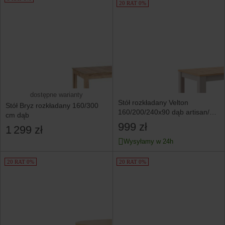
20 RAT 0%
dostępne warianty
Stół rozkładany Velton
Stół Bryz rozkładany 160/300
160/200/240x90 dąb artisan/uni
cm dąb
kaszmir
999 zł
1 299 zł
Wysyłamy w 24h
20 RAT 0%
20 RAT 0%