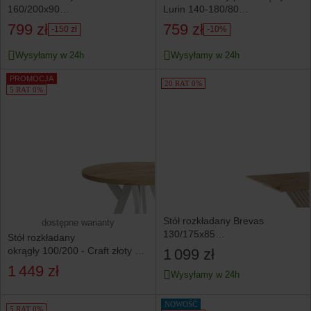
160/200x90
Lurin 140-180/80
dąb artisan/dąb czarny
dąb artisan/czarny
799 zł
759 zł
-150 zł
-10%
Wysyłamy w 24h
Wysyłamy w 24h
PROMOCJA
20 RAT 0%
5 RAT 0%
Stół rozkładany Brevas
dostępne warianty
130/175x85
Stół rozkładany
dąb artisan/kaszmir
okrągły 100/200 - Craft złoty +
1 099 zł
n. białe
1 449 zł
Wysyłamy w 24h
NOWOŚĆ
5 RAT 0%