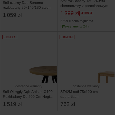
Stół rozkładany 180-240/90
Stół czarny Dąb Sonoma
ciemnoszary z porcelanowym
rozkładany 80x140/180 salon
blatem
1 399 zł
-1300 zł
1 059 zł
2 699 zł
cena regularna
Wysyłamy w 24h
5 RAT 0%
5 RAT 0%
dostępne warianty
dostępne warianty
Stół Okrągły Dąb Artisan Ø100
ST42M stół 75x120 cm
Rozkładany Do 200 Cm Nogi
dąb artisan
Metal Y Czarne
1 519 zł
762 zł