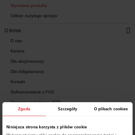
Wycofane produkty
Odbiór zużytego sprzętu
O firmie
O nas
Kariera
Dla akcjonariuszy
Dla obligatariuszy
Kontakt
Dofinansowanie z FUS
Strategia podatkowa 2020
Zgoda
Szczegóły
O plikach cookies
Strategia podatkowa 2021
Strategia podatkowa 2022
Niniejsza strona korzysta z plików cookie
Strategia podatkowa 2023