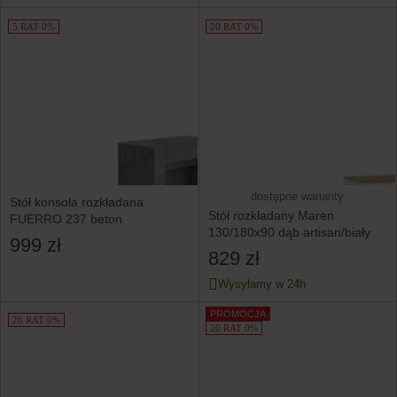
5 RAT 0%
20 RAT 0%
dostępne warianty
Stół konsola rozkładana
Stół rozkładany Maren
FUERRO 237 beton
130/180x90 dąb artisan/biały
999 zł
829 zł
Wysyłamy w 24h
PROMOCJA
20 RAT 0%
20 RAT 0%