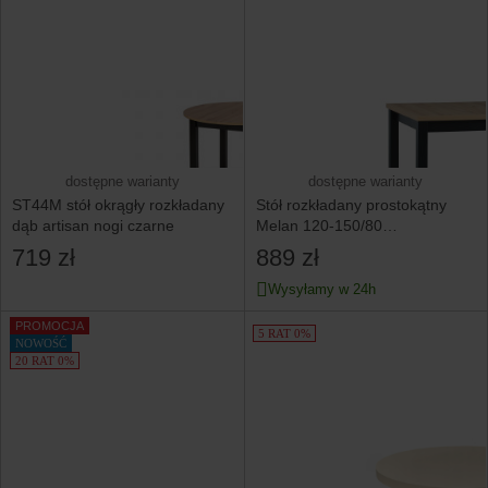
dostępne warianty
dostępne warianty
ST44M stół okrągły rozkładany
Stół rozkładany prostokątny
dąb artisan nogi czarne
Melan 120-150/80
dąb artisan/czarny
719 zł
889 zł
Wysyłamy w 24h
PROMOCJA
5 RAT 0%
NOWOŚĆ
20 RAT 0%