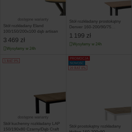
dostępne warianty
Stół rozkładany prostokątny
Stół rozkładany Eland
Denver 160-200/90/75
100/150/200x100 dąb artisan
dąb artisan/grafit
1 199 zł
3 469 zł
Wysyłamy w 24h
Wysyłamy w 24h
PROMOCJA
5 RAT 0%
NOWOŚĆ
20 RAT 0%
dostępne warianty
Stół kuchenny rozkładany LAP
Stół prostokątny rozkładany
150/190x80 Czarny/Dąb Craft
Holten 160-200x90