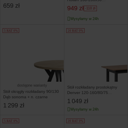
659 zł
dąb wotan/biały
949 zł
-110 zł
Wysyłamy w 24h
5 RAT 0%
20 RAT 0%
dostępne warianty
Stół rozkładany prostokątny
Stół okrągły rozkładany 90/130
Denver 120-160/80/75
Dąb sonoma + n. czarne
dąb artisan/grafit
1 049 zł
1 299 zł
Wysyłamy w 24h
5 RAT 0%
20 RAT 0%