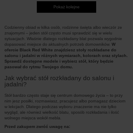
Pokaż kolejne
Codzienny obiad w kilka osób, rodzinne święta albo wieczór ze
znajomymi – jeden stół często musi sprawdzić się w wielu
sytuacjach. Właśnie dlatego rozkładany blat pozwala wygodnie
dopasować miejsce do aktualnych potrzeb domowników.
W
ofercie Black Red White znajdziesz stoły rozkładane do
salonu i jadalni w różnych wymiarach, kolorach oraz stylach.
Sprawdź dostępne modele i wybierz stół, który będzie
pasował do rytmu Twojego domu.
Jak wybrać stół rozkładany do salonu i
jadalni?
Stół bardzo często staje się centrum domowego życia – to przy
nim jesz posiłki, rozmawiasz, pracujesz albo pomagasz dzieciom
w lekcjach. Dlatego podczas wyboru znaczenie ma nie tylko
wygląd, ale również wielkość blatu, sposób rozkładania i ilość
wolnego miejsca wokół mebla.
Przed zakupem zwróć uwagę na: