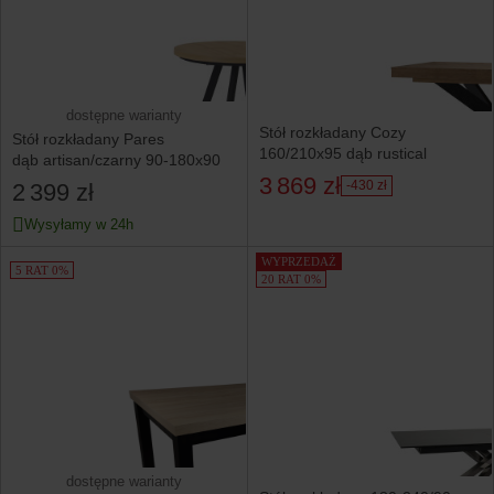
dostępne warianty
Stół rozkładany Cozy
Stół rozkładany Pares
160/210x95 dąb rustical
dąb artisan/czarny 90-180x90
3 869 zł
-430 zł
2 399 zł
Wysyłamy w 24h
WYPRZEDAŻ
5 RAT 0%
20 RAT 0%
dostępne warianty