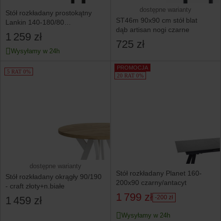
dostępne warianty
Stół rozkładany prostokątny
ST46m 90x90 cm stół blat
Lankin 140-180/80
dąb artisan nogi czarne
dąb artisan/czarny
1 259 zł
725 zł
Wysyłamy w 24h
PROMOCJA
5 RAT 0%
20 RAT 0%
dostępne warianty
Stół rozkładany Planet 160-
Stół rozkładany okrągły 90/190
200x90 czarny/antacyt
- craft złoty+n.białe
1 799 zł
-200 zł
1 459 zł
Wysyłamy w 24h