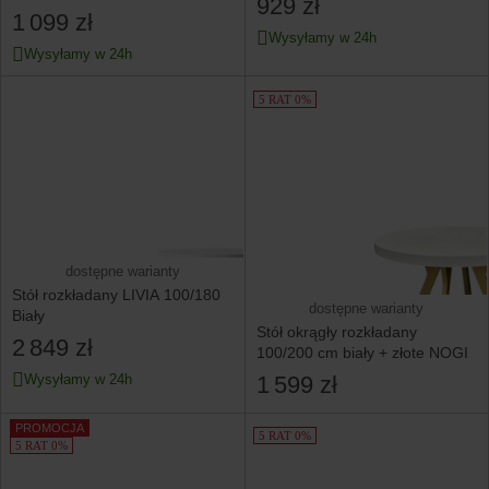
929 zł
biały/dąb artisan
1 099 zł
Wysyłamy w 24h
Wysyłamy w 24h
5 RAT 0%
dostępne warianty
Stół rozkładany LIVIA 100/180
dostępne warianty
Biały
Stół okrągły rozkładany
2 849 zł
100/200 cm biały + złote NOGI
1 599 zł
Wysyłamy w 24h
PROMOCJA
5 RAT 0%
5 RAT 0%