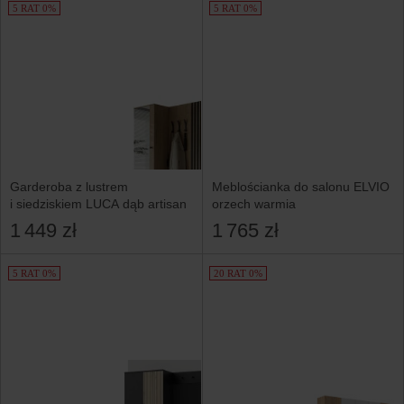
5 RAT 0%
5 RAT 0%
Garderoba z lustrem
Meblościanka do salonu ELVIO
i siedziskiem LUCA dąb artisan
orzech warmia
1 449 zł
1 765 zł
5 RAT 0%
20 RAT 0%