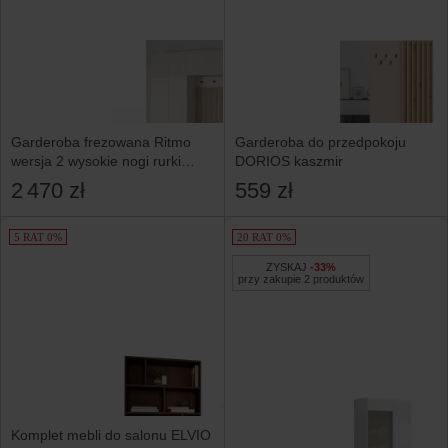
Garderoba frezowana Ritmo
Garderoba do przedpokoju
wersja 2 wysokie nogi rurki
DORIOS kaszmir
Trinity 02 Cashmere
2 470 zł
559 zł
5 RAT 0%
20 RAT 0%
ZYSKAJ
-33%
przy zakupie 2 produktów
Komplet mebli do salonu ELVIO