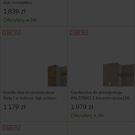
dąb monastery
1 839 zł
Wysyłamy w 24h
5 RAT 0%
5 RAT 0%
Garderoba do przedpokoju
Garderoba do przedpokoju
Nela I w kolorze dąb artisan
PALERMO 2 kaszmir+poso100
1 179 zł
1 979 zł
Wysyłamy w 24h
5 RAT 0%