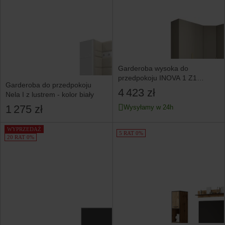
Garderoba wysoka do
przedpokoju INOVA 1 Z1
Garderoba do przedpokoju
kaszmir+złoty
4 423 zł
Nela I z lustrem - kolor biały
1 275 zł
Wysyłamy w 24h
WYPRZEDAŻ
5 RAT 0%
20 RAT 0%