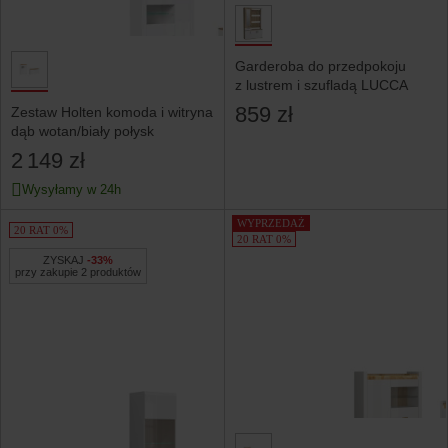
Garderoba do przedpokoju
z lustrem i szufladą LUCCA
859 zł
Zestaw Holten komoda i witryna
dąb wotan/biały połysk
2 149 zł
Wysyłamy w 24h
WYPRZEDAŻ
20 RAT 0%
20 RAT 0%
ZYSKAJ
-33%
przy zakupie 2 produktów