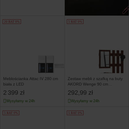
20 RAT 0%
5 RAT 0%
Meblościanka Attac IV 280 cm
Zestaw mebli z szafką na buty
biała z LED
AKORD Wenge 90 cm
90x25x170 cm
2 399 zł
292,99 zł
Wysyłamy w 24h
Wysyłamy w 24h
5 RAT 0%
5 RAT 0%