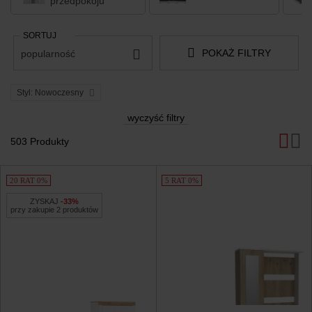
przedpokoju
SORTUJ
POKAŻ FILTRY
popularność
Styl: Nowoczesny
wyczyść filtry
503 Produkty
Produkty
20 RAT 0%
5 RAT 0%
ZYSKAJ
-33%
przy zakupie 2 produktów