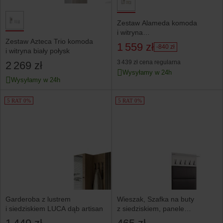
Zestaw Alameda komoda
i witryna
Zestaw Azteca Trio komoda
dąb westminster/biały połysk
1 559 zł
-840 zł
i witryna biały połysk
3 439 zł
cena regularna
2 269 zł
Wysyłamy w 24h
Wysyłamy w 24h
5 RAT 0%
5 RAT 0%
Garderoba z lustrem
Wieszak, Szafka na buty
i siedziskiem LUCA dąb artisan
z siedziskiem, panele
tapicerowane