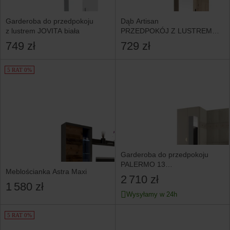
Garderoba do przedpokoju
Dąb Artisan
z lustrem JOVITA biała
PRZEDPOKÓJ Z LUSTREM
Szafkami I Wieszakami LUX
749 zł
729 zł
5 RAT 0%
Garderoba do przedpokoju
PALERMO 13
Meblościanka Astra Maxi
kaszmir+poso100
2 710 zł
1 580 zł
Wysyłamy w 24h
5 RAT 0%