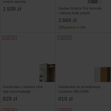
orzech warmia
1 939 zł
Zestaw Azteca Trio komoda
i witryna biały połysk
2 669 zł
Wysyłamy w 24h
5 RAT 0%
5 RAT 0%
Garderoba z lustrem LEA
Garderoba do przedpokoju
dąb sonoma/biały
z lustrem NELGARI
829 zł
819 zł
5 RAT 0%
5 RAT 0%