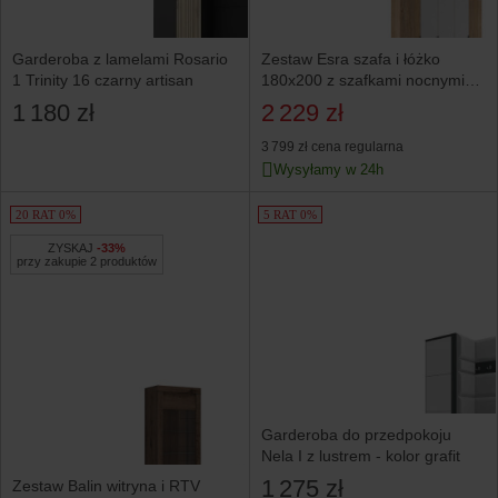
Garderoba z lamelami Rosario
Zestaw Esra szafa i łóżko
1 Trinity 16 czarny artisan
180x200 z szafkami nocnymi
dąb mauvella/biały
1 180 zł
2 229 zł
3 799 zł
cena regularna
Wysyłamy w 24h
20 RAT 0%
5 RAT 0%
ZYSKAJ
-33%
przy zakupie 2 produktów
Garderoba do przedpokoju
Nela I z lustrem - kolor grafit
1 275 zł
Zestaw Balin witryna i RTV