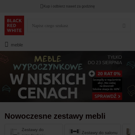
Kup i odbierz nawet za godzinę
Rabat na
HITY DNIA
przy zapisie na Newsletter.
Zostało
00
00
00
:
:
:
meble
Nowoczesne zestawy mebli
Zestawy do
Zestawy do salonu