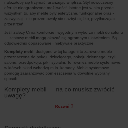
należałoby się trzymać, aranżując wnętrza. Styl nowoczesny
oferuje nieograniczone możliwości! Istotne jest w nim przede
wszystkim to, aby meble były estetyczne, funkcjonalne oraz -
zazwyczaj - nie prezentowały się nazbyt ciężko, przytłaczając
przestrzeń.
Jeśli zależy Ci na komforcie i wygodnym wyborze mebli do salonu
— zestawy mebli mogą okazać się ogromnym ułatwieniem. Są
odpowiednio dopasowane i niebywale praktyczne!
Komplety mebli
dostępne w tej kategorii to zarówno meble
przeznaczone do pokoju dziecięcego, pokoju dziennego, czyli
salonu, przedpokoju, jak i sypialni. To również meble systemowe,
w których skład wchodzą m.in. komody. Meble systemowe
pomogą zaaranżować pomieszczenia w dowolnie wybrany
sposób.
Komplety mebli — na co musisz zwrócić
uwagę?
Rozwiń
Sprawdź dodatkowo: