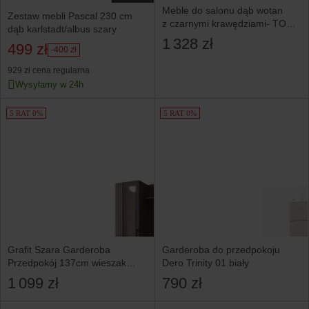
Meble do salonu dąb wotan
Zestaw mebli Pascal 230 cm
z czarnymi krawędziami- TOGA
dąb karlstadt/albus szary
XL
1 328 zł
499 zł
-400 zł
929 zł
cena regularna
Wysyłamy w 24h
5 RAT 0%
5 RAT 0%
Grafit Szara Garderoba
Garderoba do przedpokoju
Przedpokój 137cm wieszak
Dero Trinity 01 biały
lamele lustro LIJO Mr
1 099 zł
790 zł