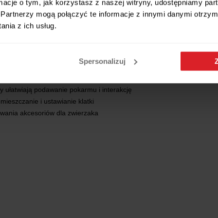
ormacje o tym, jak korzystasz z naszej witryny, udostępniamy p
wi pełną wygodę i właścicielowi łatwe utrzymanie czystości.
Partnerzy mogą połączyć te informacje z innymi danymi otrzym
nia z ich usług.
dużo miejsca do zabawy i aktywności
ega ucieczkom i chroni małe łapki
Spersonalizuj
wana proszkowo, odporna na rdzę i zużycie
orna na wilgoć i mocz, ochrania łapki
y ułatwiają podawanie pokarmu i interakcję
ieszczanie i ustawianie klatki
wania akcesoriów dla zwierzaka