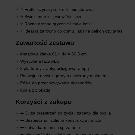
⭐ Fretki, szynszyle, króliki miniaturowe
⭐ Świnki morskie, wiewiórki, jeże
⭐ Różne drobne gryzonie i małe kotki
⭐ Idealna zarówno do domu, jak i na balkon czy taras
Zawartość zestawu
Metalowa klatka 61 × 44 × 86,5 cm
Wysuwana taca ABS
2 platformy z antypoślizgową rampą
Podwójne drzwi z górnym otwieranym oknem
Półka do przechowywania akcesoriów
Kółka z blokadą
Korzyści z zakupu
➡️ Duża przestrzeń do życia i zabawy dla pupila
➡️ Bezpieczna i solidna konstrukcja na lata
➡️ Łatwe karmienie i sprzątanie
➡️ Mobilność dzięki kółkom – łatwe przenoszenie