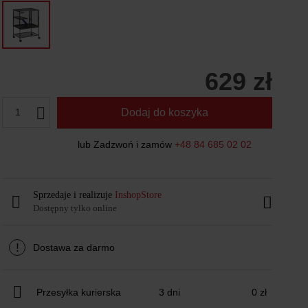
629 zł
1
Dodaj do koszyka
lub Zadzwoń i zamów
+48 84 685 02 02
Sprzedaje i realizuje
InshopStore
Dostępny tylko online
!
Dostawa za darmo
Przesyłka kurierska
3 dni
0 zł