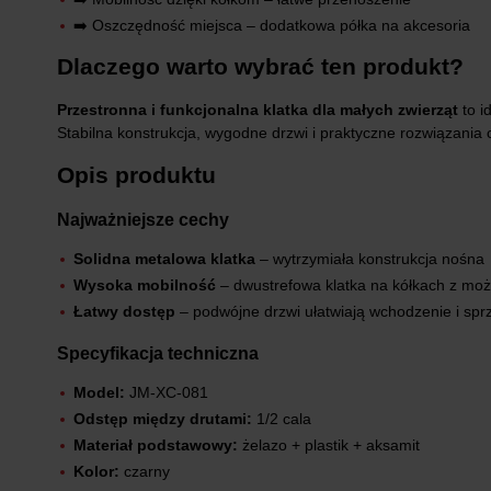
➡️ Oszczędność miejsca – dodatkowa półka na akcesoria
Dlaczego warto wybrać ten produkt?
Przestronna i funkcjonalna klatka dla małych zwierząt
to i
Stabilna konstrukcja, wygodne drzwi i praktyczne rozwiązania
Opis produktu
Najważniejsze cechy
Solidna metalowa klatka
– wytrzymiała konstrukcja nośna
Wysoka mobilność
– dwustrefowa klatka na kółkach z moż
Łatwy dostęp
– podwójne drzwi ułatwiają wchodzenie i spr
Specyfikacja techniczna
Model:
JM-XC-081
Odstęp między drutami:
1/2 cala
Materiał podstawowy:
żelazo + plastik + aksamit
Kolor:
czarny