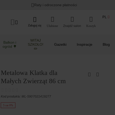
Raty i odroczone płatności
PL
Zaloguj się
Ulubione
Koszyk
WITAJ
Balkon i
SZKOŁO!
Gazetki
Inspiracje
Blog
ogród 🌳
✏️
Metalowa Klatka dla
Małych Zwierząt 86 cm
Kod produktu: ML-5907021419277
5 rat 0%