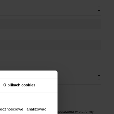
O plikach cookies
 cm
ołecznościowe i analizować
tronna, stabilna i funkcjonalna. Wyposażona w platformy,