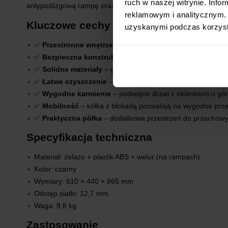
ruch w naszej witrynie. Inf
antypoślizgową rampę oraz wysuwaną tacę, zapewnia zwierzako
reklamowym i analitycznym. 
Kluczowe cechy
uzyskanymi podczas korzysta
✅
Przestronne wnętrze
– rampa i 2 platformy zapewniają 
✅
Bezpieczna konstrukcja
– odstęp siatki 12,7 mm zapobi
✅
Solidne materiały
– grube metalowe rurki + siatka malo
✅
Łatwe czyszczenie
– wysuwana taca pokryta ABS-em, odp
✅
Wygodne karmienie
– podwójne drzwi z okienkiem u gór
✅
Mobilność
– kółka z blokadą pozwalają na wygodne przem
✅
Praktyczna półka
– dodatkowa przestrzeń do przechowy
Specyfikacja techniczna
Materiał: żelazo + plastik ABS + welur (na rampach)
Kolor: czarny
Wymiary: 610 × 440 × 865 mm
Odstęp siatki: 12,7 mm
Waga: 8,8 kg
Zastosowanie