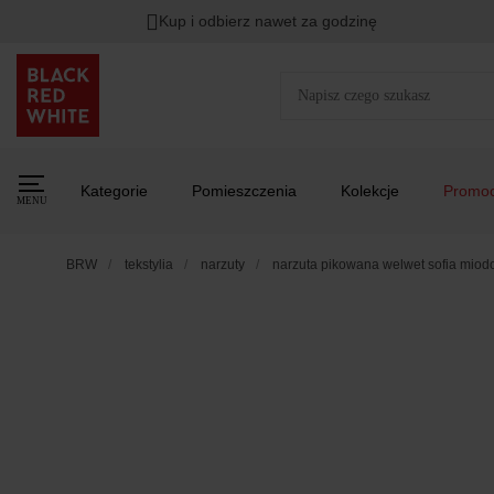
Kup i odbierz nawet za godzinę
Kategorie
Pomieszczenia
Kolekcje
Promoc
MENU
BRW
tekstylia
narzuty
narzuta pikowana welwet sofia mio