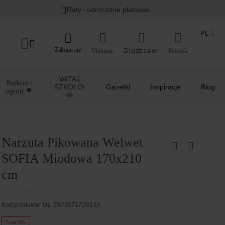
Raty i odroczone płatności
PL
Zaloguj się
Ulubione
Koszyk
WITAJ
Balkon i
SZKOŁO!
Gazetki
Inspiracje
Blog
ogród 🌳
✏️
Narzuta Pikowana Welwet
SOFIA Miodowa 170x210
cm
Kod produktu: ML-5903571720153
5 rat 0%