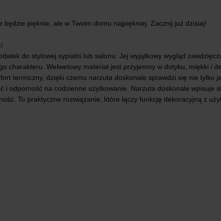
 będzie pięknie, ale w Twoim domu najpiękniej. Zacznij już dzisiaj!
:
odatek do stylowej sypialni lub salonu. Jej wyjątkowy wygląd zawdzię
o charakteru. Welwetowy materiał jest przyjemny w dotyku, miękki i del
rt termiczny, dzięki czemu narzuta doskonale sprawdzi się nie tylko ja
ść i odporność na codzienne użytkowanie. Narzuta doskonale wpisuje 
ość. To praktyczne rozwiązanie, które łączy funkcję dekoracyjną z uży