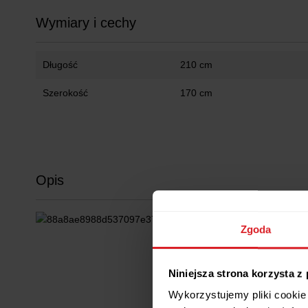
Wymiary i cechy
Długość
210 cm
Szerokość
170 cm
Opis
Zgoda
Niniejsza strona korzysta z
Wykorzystujemy pliki cookie 