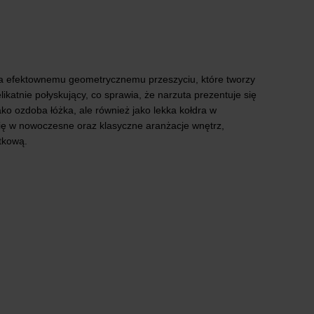
cza efektownemu geometrycznemu przeszyciu, które tworzy
ikatnie połyskujący, co sprawia, że narzuta prezentuje się
ko ozdoba łóżka, ale również jako lekka kołdra w
się w nowoczesne oraz klasyczne aranżacje wnętrz,
tkową.