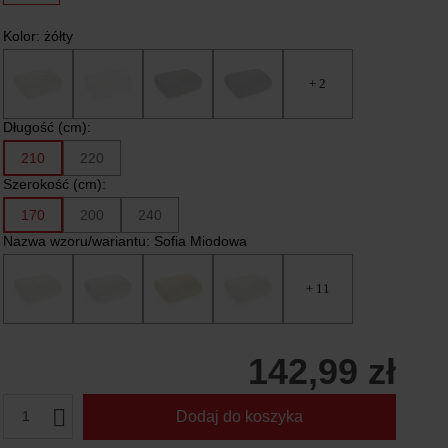
Kolor:
żółty
+ 2
Długość (cm):
210
220
Szerokość (cm):
170
200
240
Nazwa wzoru/wariantu:
Sofia Miodowa
+ 11
142,99 zł
1
Dodaj do koszyka