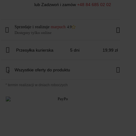
lub Zadzwoń i zamów
+48 84 685 02 02
Sprzedaje i realizuje
marpuch
4.9
Dostępny tylko online
Przesyłka kurierska
5 dni
19,99 zł
Wszystkie oferty do produktu
2
* termin realizacji w dniach roboczych