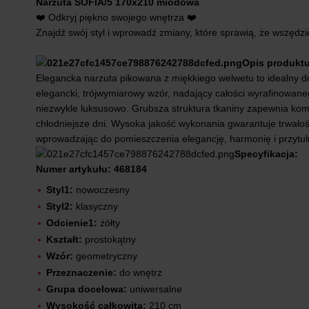
Narzuta SOFIA/5 170x210 miodowa
❤️ Odkryj piękno swojego wnętrza ❤️
Znajdź swój styl i wprowadź zmiany, które sprawią, że wszędzie
Opis produktu
Elegancka narzuta pikowana z miękkiego welwetu to idealny d
elegancki, trójwymiarowy wzór, nadający całości wyrafinowaneg
niezwykle luksusowo. Grubsza struktura tkaniny zapewnia komfo
chłodniejsze dni. Wysoka jakość wykonania gwarantuje trwało
wprowadzając do pomieszczenia elegancję, harmonię i przytuln
Specyfikacja:
Numer artykułu: 468184
Styl1:
nowoczesny
Styl2:
klasyczny
Odcienie1:
żółty
Kształt:
prostokątny
Wzór:
geometryczny
Przeznaczenie:
do wnętrz
Grupa docelowa:
uniwersalne
Wysokość całkowita:
210 cm