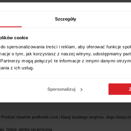
Szczegóły
 plików cookie
do spersonalizowania treści i reklam, aby oferować funkcje sp
ormacje o tym, jak korzystasz z naszej witryny, udostępniamy p
Partnerzy mogą połączyć te informacje z innymi danymi otrzym
nia z ich usług.
Wszystkie wymiary i cechy produktu
Spersonalizuj
Produkt idealnie podkreśli urok i klasę każdego wnętrza. Jego klasycz
ły, Skład: glinka ceramiczna