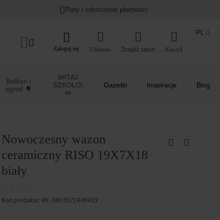
Raty i odroczone płatności
PL
Zaloguj się
Ulubione
Koszyk
WITAJ
Balkon i
SZKOŁO!
Gazetki
Inspiracje
Blog
ogród 🌳
✏️
Nowoczesny wazon
ceramiczny RISO 19X7X18
biały
Kod produktu: ML-5903571440433