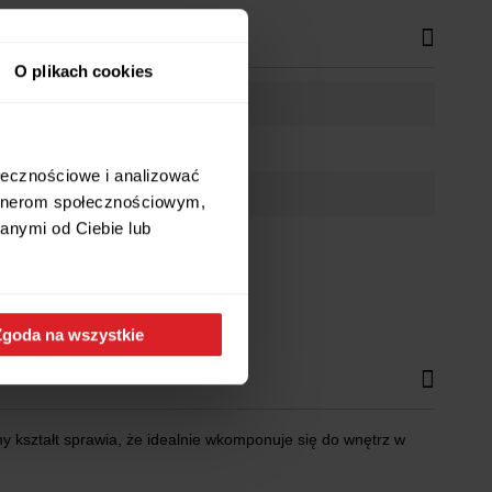
O plikach cookies
ołecznościowe i analizować
artnerom społecznościowym,
anymi od Ciebie lub
Zgoda na wszystkie
ny kształt sprawia, że idealnie wkomponuje się do wnętrz w