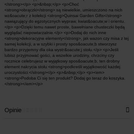
</strong></p> <p>&nbsp;</p> <p>Choć
<strong>obrączki</strong> są niewielkie, umieszczono na nich
wz&oacute;r z kolekcji <strong>Quinsai Garden Gifts</strong>
nawiązujący do egzotycznych wypraw, kwiat&oacute;w i orientu.
</p> <p>Dzięki temu nawet proste, bawełniane chusteczki będą
wyglądać niepowtarzalnie.</p> <p>Dodaj do nich inne
<strong>dekoracyjne elementy</strong>, jak wazon czy misa z tej
samej kolekcji, a w szybki i prosty spos&oacute;b stworzysz
bardzo przyjemny dla oka wystr&oacute;j stołu.</p> <p>Jeśli
lubisz przyjmować gości, a wszelkie urodziny, chrzciny czy
rocznice celebrujesz w wyjątkowy spos&oacute;b, ten drobny
element nakrycia stołu <strong>podkreśli wyjątkowość każdej
uroczystości.</strong></p> <p>&nbsp;</p> <p><em>
<strong>Podoba Ci się ten produkt? Dodaj go teraz do koszyka.
</strong></em></p>
Opinie