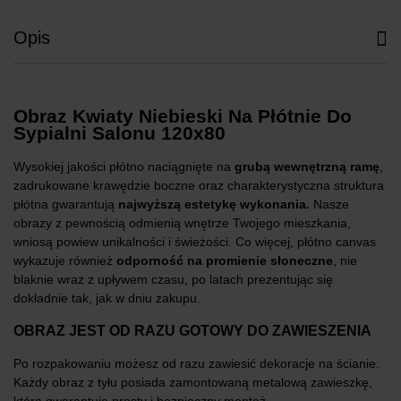
Opis
Obraz Kwiaty Niebieski Na Płótnie Do
Sypialni Salonu 120x80
Wysokiej jakości płótno naciągnięte na
grubą wewnętrzną ramę
,
zadrukowane krawędzie boczne oraz charakterystyczna struktura
płótna gwarantują
najwyższą estetykę wykonania.
Nasze
obrazy z pewnością odmienią wnętrze Twojego mieszkania,
wniosą powiew unikalności i świeżości. Co więcej, płótno canvas
wykazuje również
odporność na promienie słoneczne
, nie
blaknie wraz z upływem czasu, po latach prezentując się
dokładnie tak, jak w dniu zakupu.
OBRAZ JEST OD RAZU GOTOWY DO ZAWIESZENIA
Po rozpakowaniu możesz od razu zawiesić dekoracje na ścianie.
Każdy obraz z tyłu posiada zamontowaną metalową zawieszkę,
która gwarantuje prosty i bezpieczny montaż