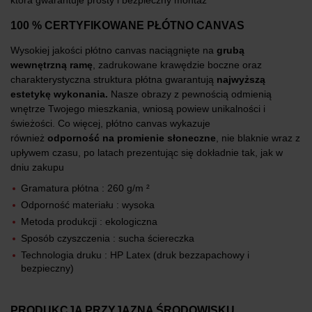
100 % CERTYFIKOWANE PŁÓTNO CANVAS
Wysokiej jakości płótno canvas naciągnięte na
grubą
wewnętrzną ramę
, zadrukowane krawędzie boczne oraz
charakterystyczna struktura płótna gwarantują
najwyższą
estetykę wykonania.
Nasze obrazy z pewnością odmienią
wnętrze Twojego mieszkania, wniosą powiew unikalności i
świeżości. Co więcej, płótno canvas wykazuje
również
odporność na promienie słoneczne
, nie blaknie wraz z
upływem czasu, po latach prezentując się dokładnie tak, jak w
dniu zakupu
Gramatura płótna : 260 g/m ²
Odporność materiału : wysoka
Metoda produkcji : ekologiczna
Sposób czyszczenia : sucha ściereczka
Technologia druku : HP Latex (druk bezzapachowy i
bezpieczny)
PRODUKCJA PRZYJAZNA ŚRODOWISKU