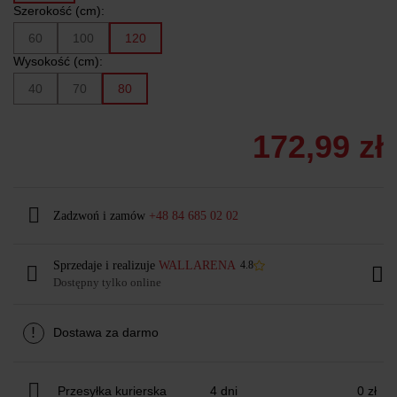
Szerokość (cm):
60
100
120
Wysokość (cm):
40
70
80
172,99 zł
Zadzwoń i zamów
+48 84 685 02 02
Sprzedaje i realizuje
WALLARENA
4.8
Dostępny tylko online
!
Dostawa za darmo
Przesyłka kurierska
4 dni
0 zł